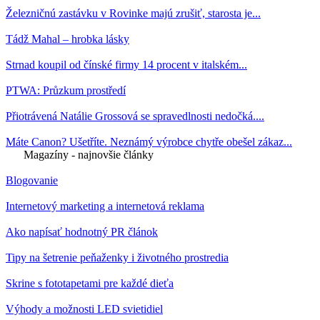
Železničnú zastávku v Rovinke majú zrušiť, starosta je...
Tádž Mahal – hrobka lásky
Strnad koupil od čínské firmy 14 procent v italském...
PTWA: Průzkum prostředí
Přiotrávená Natálie Grossová se spravedlnosti nedočká....
Máte Canon? Ušetříte. Neznámý výrobce chytře obešel zákaz...
Magazíny - najnovšie články
Blogovanie
Internetový marketing a internetová reklama
Ako napísať hodnotný PR článok
Tipy na šetrenie peňaženky i životného prostredia
Skrine s fototapetami pre každé dieťa
Výhody a možnosti LED svietidiel