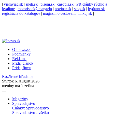
|
viemviac.sk
|
sneh.sk
|
pisem.sk
|
casopis.sk
|
PR články rýchlo a
kvalitne
|
motoristický magazín
|
novinar.sk
|
stop.sk
|
hydrant.sk
|
registrácia do katalógov
|
magazín o cestovaní
|
linkuj.sk
|
O Inews.sk
Podmienky
Reklama
Pridaj článok
Pridaj firmu
Rozšírené hľadanie
Štvrtok 6. August 2026 |
meniny má Jozefína
Magazíny
Spravodajstvo
Články: Spravodajstvo
Spravodajstvo - všetko