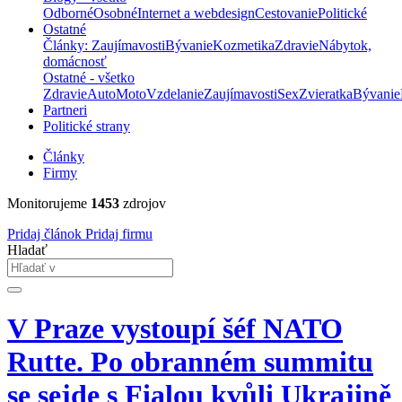
Odborné
Osobné
Internet a webdesign
Cestovanie
Politické
Ostatné
Články: Zaujímavosti
Bývanie
Kozmetika
Zdravie
Nábytok,
domácnosť
Ostatné - všetko
Zdravie
Auto
Moto
Vzdelanie
Zaujímavosti
Sex
Zvieratka
Bývanie
Partneri
Politické strany
Články
Firmy
Monitorujeme
1453
zdrojov
Pridaj článok
Pridaj firmu
Hladať
V Praze vystoupí šéf NATO
Rutte. Po obranném summitu
se sejde s Fialou kvůli Ukrajině