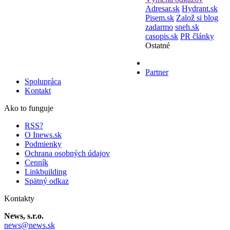
Adresar.sk
Hydrant.sk
Pisem.sk
Založ si blog
zadarmo
sneh.sk
casopis.sk
PR články
Ostatné
Partner
Spolupráca
Kontakt
Ako to funguje
RSS?
O Inews.sk
Podmienky
Ochrana osobných údajov
Cenník
Linkbuilding
Spätný odkaz
Kontakty
News, s.r.o.
news@news.sk