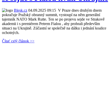
Blesk.cz
04.09.2025 09:15
V Praze dnes druhým dnem
pokračuje Pražský obranný summit, vystoupí na něm generální
tajemník NATO Mark Rutte. Ten se po projevu sejde ve Strakově
akademii i s premiérem Petrem Fialou , aby probrali především
situaci na Ukrajině. Zúčastní se společně na dálku i jednání koalice
ochotných.
Čítať celý článok >>