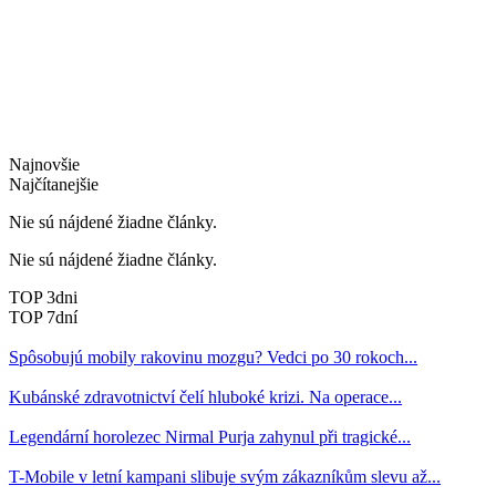
Najnovšie
Najčítanejšie
Nie sú nájdené žiadne články.
Nie sú nájdené žiadne články.
TOP 3dni
TOP 7dní
Spôsobujú mobily rakovinu mozgu? Vedci po 30 rokoch...
Kubánské zdravotnictví čelí hluboké krizi. Na operace...
Legendární horolezec Nirmal Purja zahynul při tragické...
T-Mobile v letní kampani slibuje svým zákazníkům slevu až...