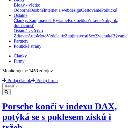
Blogy - všetko
Odborné
Osobné
Internet a webdesign
Cestovanie
Politické
Ostatné
Články: Zaujímavosti
Bývanie
Kozmetika
Zdravie
Nábytok,
domácnosť
Ostatné - všetko
Zdravie
Auto
Moto
Vzdelanie
Zaujímavosti
Sex
Zvieratka
Bývanie
Partneri
Politické strany
Články
Firmy
Monitorujeme
1453
zdrojov
Pridaj článok
Pridaj firmu
Hladať
Porsche končí v indexu DAX,
potýká se s poklesem zisků i
tržeb