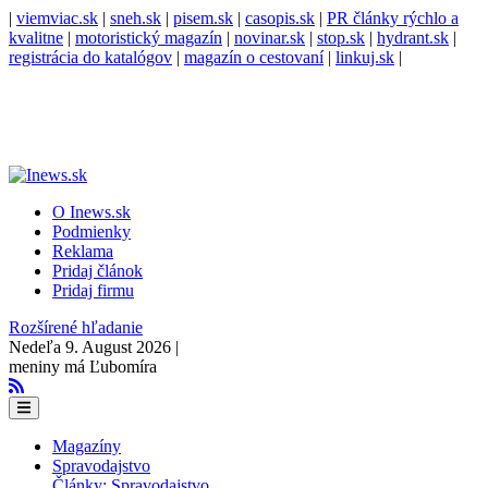
|
viemviac.sk
|
sneh.sk
|
pisem.sk
|
casopis.sk
|
PR články rýchlo a
kvalitne
|
motoristický magazín
|
novinar.sk
|
stop.sk
|
hydrant.sk
|
registrácia do katalógov
|
magazín o cestovaní
|
linkuj.sk
|
O Inews.sk
Podmienky
Reklama
Pridaj článok
Pridaj firmu
Rozšírené hľadanie
Nedeľa 9. August 2026 |
meniny má Ľubomíra
Magazíny
Spravodajstvo
Články: Spravodajstvo