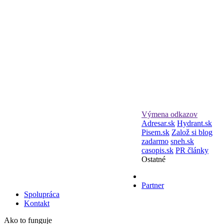
Výmena odkazov
Adresar.sk
Hydrant.sk
Pisem.sk
Založ si blog
zadarmo
sneh.sk
casopis.sk
PR články
Ostatné
Partner
Spolupráca
Kontakt
Ako to funguje