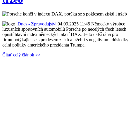
iDnes - Zpravodajství
04.09.2025 11:45
Německý výrobce
luxusních sportovních automobilů Porsche po necelých třech letech
opustí hlavní index německých akcií DAX. Je to další rána pro
firmu potýkající se s poklesem zisků a tržeb i s negativními důsledky
celní politiky amerického prezidenta Trumpa.
Čítať celý článok >>