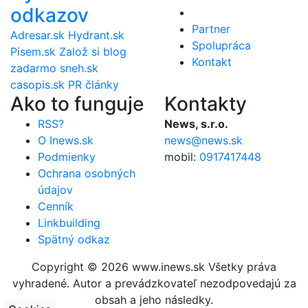
odkazov
Partner
Adresar.sk
Hydrant.sk
Spolupráca
Pisem.sk
Založ si blog
Kontakt
zadarmo
sneh.sk
casopis.sk
PR články
Ako to funguje
Kontakty
RSS?
News, s.r.o.
O Inews.sk
news@news.sk
Podmienky
mobil:
0917417448
Ochrana osobných
údajov
Cenník
Linkbuilding
Spätný odkaz
Copyright © 2026 www.inews.sk Všetky práva
vyhradené. Autor a prevádzkovateľ nezodpovedajú za
obsah a jeho následky.