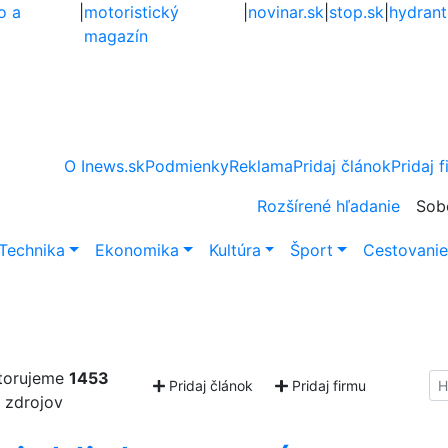
o a
|
motoristický
|
novinar.sk
|
stop.sk
|
hydrant
magazín
O Inews.sk
Podmienky
Reklama
Pridaj článok
Pridaj 
Rozšírené hľadanie
Sob
Technika
Ekonomika
Kultúra
Šport
Cestovani
torujeme
1453
Hl
Pridaj článok
Pridaj firmu
zdrojov