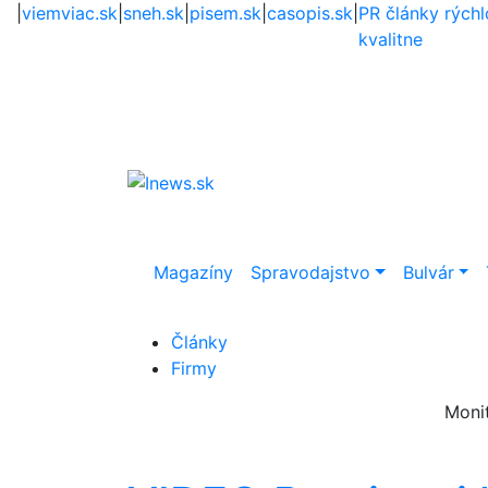
|
viemviac.sk
|
sneh.sk
|
pisem.sk
|
casopis.sk
|
PR články rýchl
kvalitne
Magazíny
Spravodajstvo
Bulvár
Články
Firmy
Moni