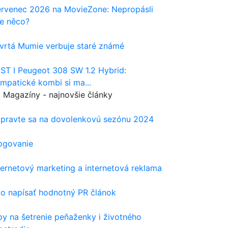
rvenec 2026 na MovieZone: Nepropásli
te něco?
vrtá Mumie verbuje staré známé
ST I Peugeot 308 SW 1.2 Hybrid:
mpatické kombi si ma...
Magazíny - najnovšie články
ipravte sa na dovolenkovú sezónu 2024
ogovanie
ternetový marketing a internetová reklama
o napísať hodnotný PR článok
py na šetrenie peňaženky i životného