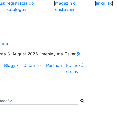
.sk
|
registrácia do
|
magazín o
|
linkuj.sk
|
katalógov
cestovaní
firmu
ota 8. August 2026 |
meniny má Oskar
e
Blogy
Ostatné
Partneri
Politické
strany
adať