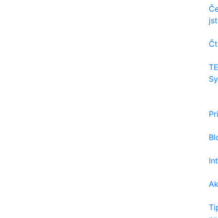
Če
js
Čt
TE
Sy
Pr
Bl
In
Ak
Ti