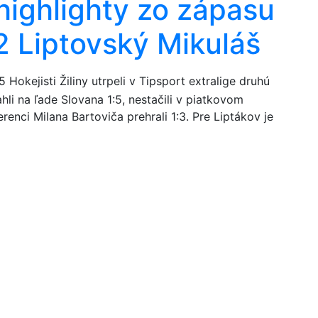
highlighty zo zápasu
32 Liptovský Mikuláš
5
Hokejisti Žiliny utrpeli v Tipsport extralige druhú
li na ľade Slovana 1:5, nestačili v piatkovom
nci Milana Bartoviča prehrali 1:3. Pre Liptákov je