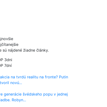
jnovšie
jčítanejšie
e sú nájdené žiadne články.
P 3dni
P 7dní
akcia na tvrdú realitu na fronte? Putin
tvoril novú...
e generácie švédskeho popu v jednej
ladbe. Robyn...