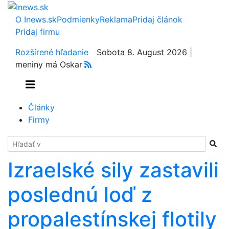
O Inews.sk
Podmienky
Reklama
Pridaj článok
Pridaj firmu
Rozšírené hľadanie
Sobota 8. August 2026 |
meniny má Oskar
Články
Firmy
Hladať
Izraelské sily zastavili
poslednú loď z
propalestínskej flotily