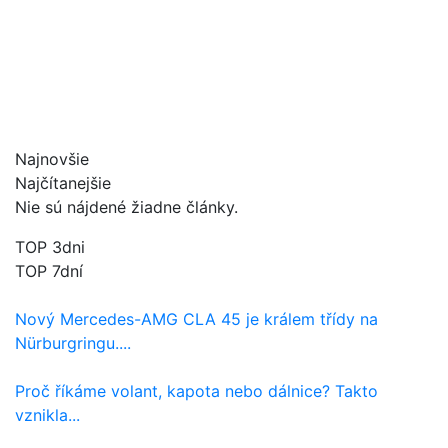
Najnovšie
Najčítanejšie
Nie sú nájdené žiadne články.
TOP 3dni
TOP 7dní
Nový Mercedes-AMG CLA 45 je králem třídy na
Nürburgringu....
Proč říkáme volant, kapota nebo dálnice? Takto
vznikla...