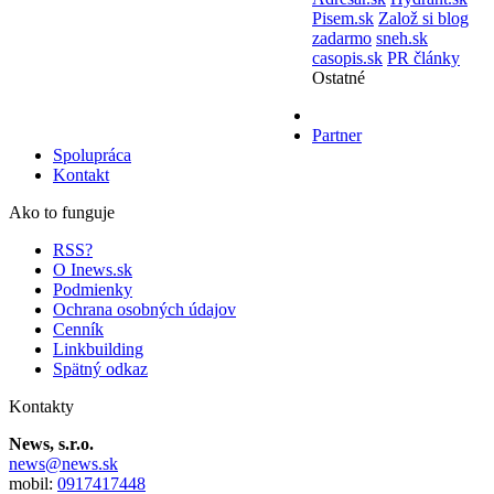
Pisem.sk
Založ si blog
zadarmo
sneh.sk
casopis.sk
PR články
Ostatné
Partner
Spolupráca
Kontakt
Ako to funguje
RSS?
O Inews.sk
Podmienky
Ochrana osobných údajov
Cenník
Linkbuilding
Spätný odkaz
Kontakty
News, s.r.o.
news@news.sk
mobil:
0917417448