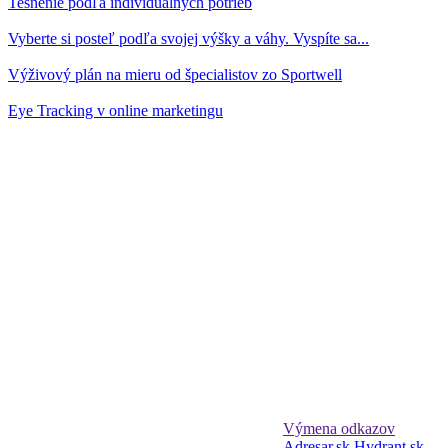
Tesnenie podľa individuálnych potrieb
Vyberte si posteľ podľa svojej výšky a váhy. Vyspíte sa...
Výživový plán na mieru od špecialistov zo Sportwell
Eye Tracking v online marketingu
Výmena odkazov
Adresar.sk
Hydrant.sk