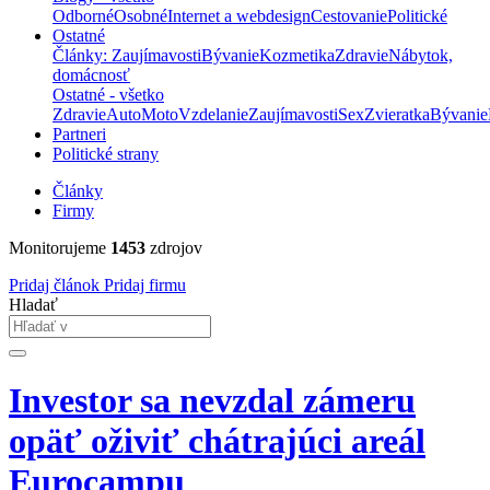
Odborné
Osobné
Internet a webdesign
Cestovanie
Politické
Ostatné
Články: Zaujímavosti
Bývanie
Kozmetika
Zdravie
Nábytok,
domácnosť
Ostatné - všetko
Zdravie
Auto
Moto
Vzdelanie
Zaujímavosti
Sex
Zvieratka
Bývanie
Partneri
Politické strany
Články
Firmy
Monitorujeme
1453
zdrojov
Pridaj článok
Pridaj firmu
Hladať
Investor sa nevzdal zámeru
opäť oživiť chátrajúci areál
Eurocampu