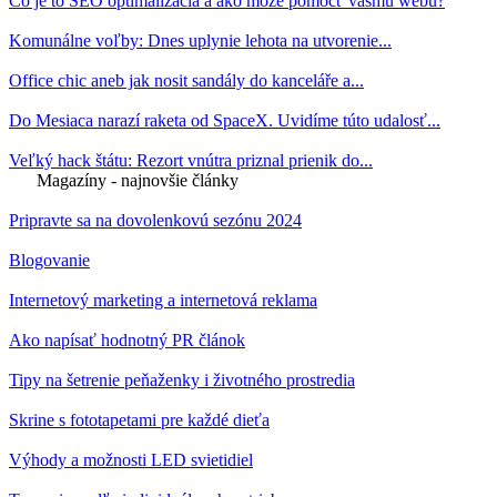
Čo je to SEO optimalizácia a ako môže pomôcť vášmu webu?
Komunálne voľby: Dnes uplynie lehota na utvorenie...
Office chic aneb jak nosit sandály do kanceláře a...
Do Mesiaca narazí raketa od SpaceX. Uvidíme túto udalosť...
Veľký hack štátu: Rezort vnútra priznal prienik do...
Magazíny - najnovšie články
Pripravte sa na dovolenkovú sezónu 2024
Blogovanie
Internetový marketing a internetová reklama
Ako napísať hodnotný PR článok
Tipy na šetrenie peňaženky i životného prostredia
Skrine s fototapetami pre každé dieťa
Výhody a možnosti LED svietidiel