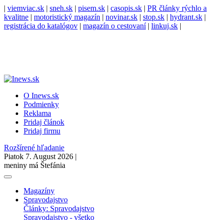
|
viemviac.sk
|
sneh.sk
|
pisem.sk
|
casopis.sk
|
PR články rýchlo a
kvalitne
|
motoristický magazín
|
novinar.sk
|
stop.sk
|
hydrant.sk
|
registrácia do katalógov
|
magazín o cestovaní
|
linkuj.sk
|
O Inews.sk
Podmienky
Reklama
Pridaj článok
Pridaj firmu
Rozšírené hľadanie
Piatok 7. August 2026 |
meniny má Štefánia
Magazíny
Spravodajstvo
Články: Spravodajstvo
Spravodajstvo - všetko