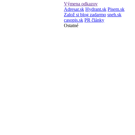
Výmena odkazov
Adresar.sk
Hydrant.sk
Pisem.sk
Založ si blog zadarmo
sneh.sk
casopis.sk
PR články
Ostatné