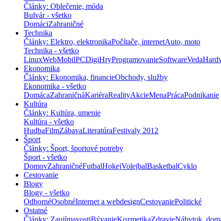
Články: Oblečenie, móda
Bulvár - všetko
Domáci
Zahraničné
Technika
Články: Elektro, elektronika
Počítače, internet
Auto, moto
Technika - všetko
Linux
Web
Mobil
PC
Digi
Hry
Programovanie
Software
Veda
Hard
Ekonomika
Články: Ekonomika, financie
Obchody, služby
Ekonomika - všetko
Domáca
Zahraničná
Kariéra
Reality
Akcie
Mena
Práca
Podnikanie
Kultúra
Články: Kultúra, umenie
Kultúra - všetko
Hudba
Film
Zábava
Literatúra
Festivaly 2012
Šport
Články: Šport, športové potreby
Šport - všetko
Domov
Zahraničné
Futbal
Hokej
Volejbal
Basketbal
Cyklo
Cestovanie
Blogy
Blogy - všetko
Odborné
Osobné
Internet a webdesign
Cestovanie
Politické
Ostatné
Články: Zaujímavosti
Bývanie
Kozmetika
Zdravie
Nábytok, dom