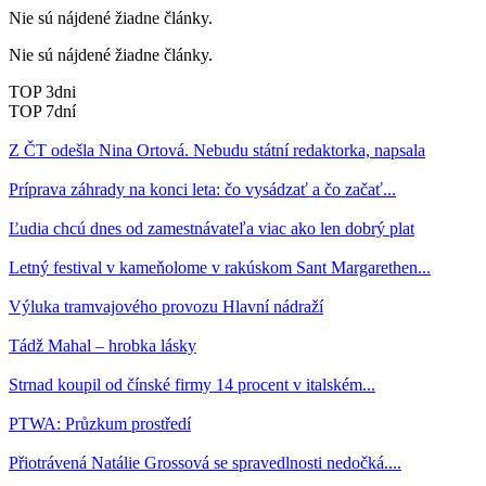
Nie sú nájdené žiadne články.
Nie sú nájdené žiadne články.
TOP 3dni
TOP 7dní
Z ČT odešla Nina Ortová. Nebudu státní redaktorka, napsala
Príprava záhrady na konci leta: čo vysádzať a čo začať...
Ľudia chcú dnes od zamestnávateľa viac ako len dobrý plat
Letný festival v kameňolome v rakúskom Sant Margarethen...
Výluka tramvajového provozu Hlavní nádraží
Tádž Mahal – hrobka lásky
Strnad koupil od čínské firmy 14 procent v italském...
PTWA: Průzkum prostředí
Přiotrávená Natálie Grossová se spravedlnosti nedočká....