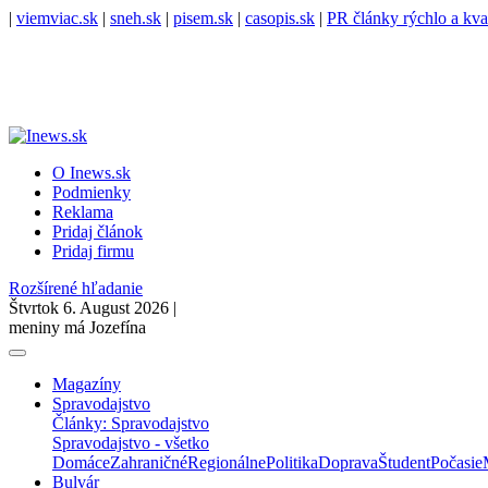
|
viemviac.sk
|
sneh.sk
|
pisem.sk
|
casopis.sk
|
PR články rýchlo a kva
O Inews.sk
Podmienky
Reklama
Pridaj článok
Pridaj firmu
Rozšírené hľadanie
Štvrtok 6. August 2026 |
meniny má Jozefína
Magazíny
Spravodajstvo
Články: Spravodajstvo
Spravodajstvo - všetko
Domáce
Zahraničné
Regionálne
Politika
Doprava
Študent
Počasie
Bulvár