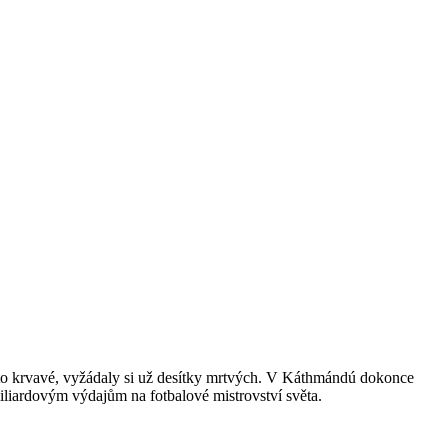
to krvavé, vyžádaly si už desítky mrtvých. V Káthmándú dokonce
iliardovým výdajům na fotbalové mistrovství světa.