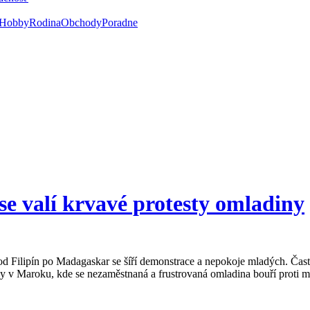
Hobby
Rodina
Obchody
Poradne
se valí krvavé protesty omladiny
d Filipín po Madagaskar se šíří demonstrace a nepokoje mladých. Čas
ly v Maroku, kde se nezaměstnaná a frustrovaná omladina bouří proti m