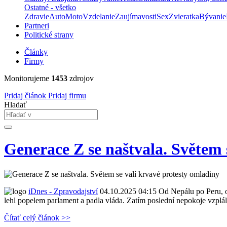
Ostatné - všetko
Zdravie
Auto
Moto
Vzdelanie
Zaujímavosti
Sex
Zvieratka
Bývanie
Partneri
Politické strany
Články
Firmy
Monitorujeme
1453
zdrojov
Pridaj článok
Pridaj firmu
Hladať
Generace Z se naštvala. Světem 
iDnes - Zpravodajství
04.10.2025 04:15
Od Nepálu po Peru, o
lehl popelem parlament a padla vláda. Zatím poslední nepokoje vzplá
Čítať celý článok >>