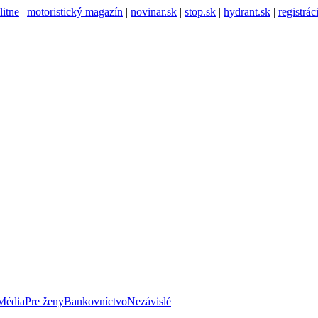
litne
|
motoristický magazín
|
novinar.sk
|
stop.sk
|
hydrant.sk
|
registrá
Média
Pre ženy
Bankovníctvo
Nezávislé