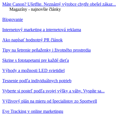
Máte Canon? Ušetříte. Neznámý výrobce chytře obešel zákaz...
Magazíny - najnovšie články
Blogovanie
Internetový marketing a internetová reklama
Ako napísať hodnotný PR článok
Tipy na šetrenie peňaženky i životného prostredia
Skrine s fototapetami pre každé dieťa
Výhody a možnosti LED svietidiel
Tesnenie podľa individuálnych potrieb
Vyberte si posteľ podľa svojej výšky a váhy. Vyspíte sa...
Výživový plán na mieru od špecialistov zo Sportwell
Eye Tracking v online marketingu