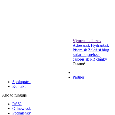
Výmena odkazov
Adresar.sk
Hydrant.sk
Pisem.sk
Založ si blog
zadarmo
sneh.sk
casopis.sk
PR články
Ostatné
Partner
Spolupráca
Kontakt
Ako to funguje
RSS?
O Inews.sk
Podmienky