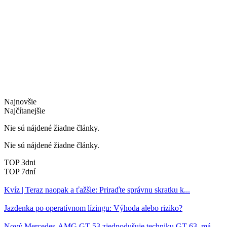
Najnovšie
Najčítanejšie
Nie sú nájdené žiadne články.
Nie sú nájdené žiadne články.
TOP 3dni
TOP 7dní
Kvíz | Teraz naopak a ťažšie: Priraďte správnu skratku k...
Jazdenka po operatívnom lízingu: Výhoda alebo riziko?
Nový Mercedes-AMG GT 53 zjednodušuje techniku GT 63, má...