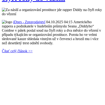
iDnes - Zpravodajství
04.10.2025 04:15
Amerického
rappera a podnikatele v hudebním průmyslu Seana „Diddyho“
Combse v pátek poslal soud na čtyři roky a dva měsíce do vězení v
případu týkajícím se organizování prostituce. Porota ho ve velmi
sledované kauze shledala vinným už v červenci a hrozil mu i více
než desetiletý trest odnětí svobody.
Čítať celý článok >>