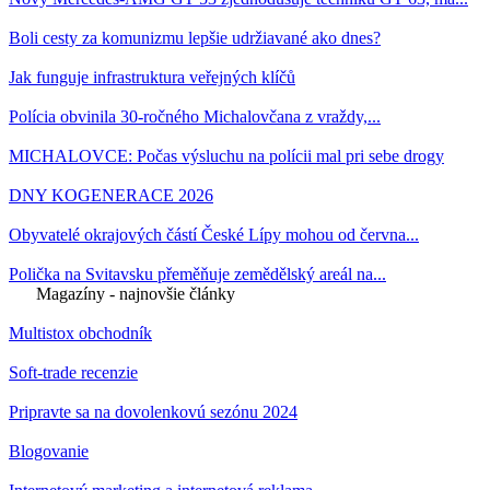
Boli cesty za komunizmu lepšie udržiavané ako dnes?
Jak funguje infrastruktura veřejných klíčů
Polícia obvinila 30-ročného Michalovčana z vraždy,...
MICHALOVCE: Počas výsluchu na polícii mal pri sebe drogy
DNY KOGENERACE 2026
Obyvatelé okrajových částí České Lípy mohou od června...
Polička na Svitavsku přeměňuje zemědělský areál na...
Magazíny - najnovšie články
Multistox obchodník
Soft-trade recenzie
Pripravte sa na dovolenkovú sezónu 2024
Blogovanie