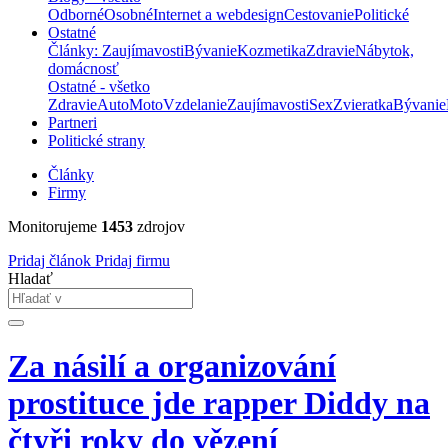
Odborné
Osobné
Internet a webdesign
Cestovanie
Politické
Ostatné
Články: Zaujímavosti
Bývanie
Kozmetika
Zdravie
Nábytok,
domácnosť
Ostatné - všetko
Zdravie
Auto
Moto
Vzdelanie
Zaujímavosti
Sex
Zvieratka
Bývanie
Partneri
Politické strany
Články
Firmy
Monitorujeme
1453
zdrojov
Pridaj článok
Pridaj firmu
Hladať
Za násilí a organizování
prostituce jde rapper Diddy na
čtyři roky do vězení