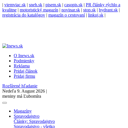
|
viemviac.sk
|
sneh.sk
|
pisem.sk
|
casopis.sk
|
PR články rýchlo a
kvalitne
|
motoristický magazín
|
novinar.sk
|
stop.sk
|
hydrant.sk
|
registrácia do katalógov
|
magazín o cestovaní
|
linkuj.sk
|
O Inews.sk
Podmienky
Reklama
Pridaj článok
Pridaj firmu
Rozšírené hľadanie
Nedeľa 9. August 2026 |
meniny má Ľubomíra
Magazíny
Spravodajstvo
Články: Spravodajstvo
Spravodajstvo - všetko