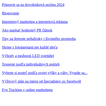
Pripravte sa na dovolenkovú sezónu 2024
Blogovanie
Internetový marketing a internetová reklama
Ako napísať hodnotný PR článok
Tipy na šetrenie peňaženky i životného prostredia
Skrine s fototapetami pre každé dieťa
Výhody a možnosti LED svietidiel
Tesnenie podľa individuálnych potrieb
Vyberte si posteľ podľa svojej výšky a váhy. Vyspíte sa...
Výživový plán na mieru od špecialistov zo Sportwell
Eye Tracking v online marketingu