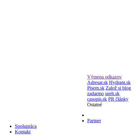
Výmena odkazov
Adresar.sk
Hydrant.sk
Pisem.sk
Založ si blog
zadarmo
sneh.sk
casopis.sk
PR články
Ostatné
Partner
Spolupráca
Kontakt