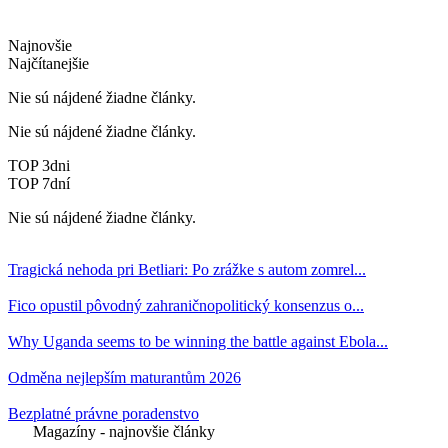
Najnovšie
Najčítanejšie
Nie sú nájdené žiadne články.
Nie sú nájdené žiadne články.
TOP 3dni
TOP 7dní
Nie sú nájdené žiadne články.
Tragická nehoda pri Betliari: Po zrážke s autom zomrel...
Fico opustil pôvodný zahraničnopolitický konsenzus o...
Why Uganda seems to be winning the battle against Ebola...
Odměna nejlepším maturantům 2026
Bezplatné právne poradenstvo
Magazíny - najnovšie články