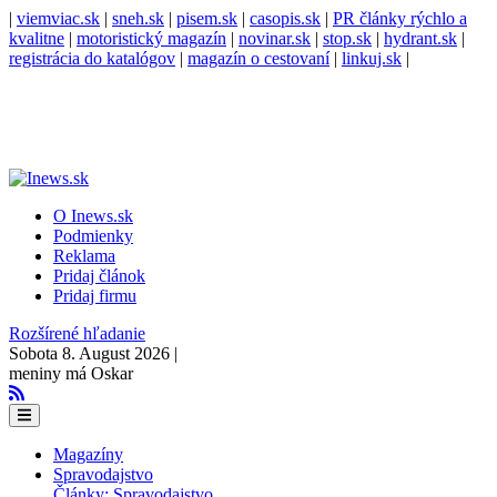
|
viemviac.sk
|
sneh.sk
|
pisem.sk
|
casopis.sk
|
PR články rýchlo a
kvalitne
|
motoristický magazín
|
novinar.sk
|
stop.sk
|
hydrant.sk
|
registrácia do katalógov
|
magazín o cestovaní
|
linkuj.sk
|
O Inews.sk
Podmienky
Reklama
Pridaj článok
Pridaj firmu
Rozšírené hľadanie
Sobota 8. August 2026 |
meniny má Oskar
Magazíny
Spravodajstvo
Články: Spravodajstvo