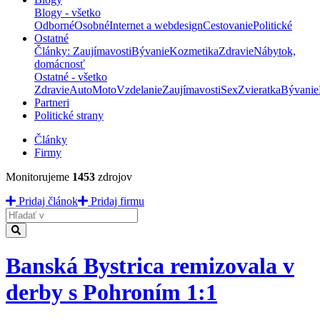
Blogy - všetko
Odborné
Osobné
Internet a webdesign
Cestovanie
Politické
Ostatné
Články: Zaujímavosti
Bývanie
Kozmetika
Zdravie
Nábytok,
domácnosť
Ostatné - všetko
Zdravie
Auto
Moto
Vzdelanie
Zaujímavosti
Sex
Zvieratka
Bývanie
Partneri
Politické strany
Články
Firmy
Monitorujeme
1453
zdrojov
Pridaj článok
Pridaj firmu
Hladať
Banská Bystrica remizovala v
derby s Pohroním 1:1