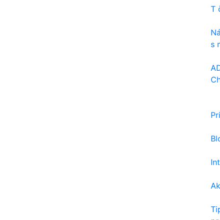
T 
Ná
s 
AD
Ch
Pr
Bl
In
Ak
Ti