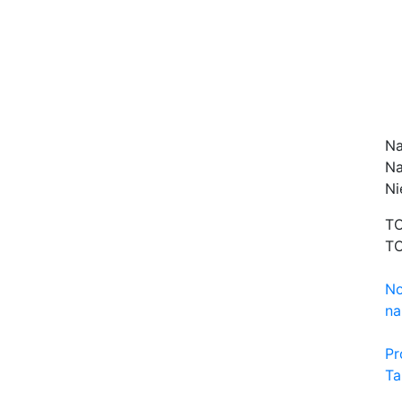
Na
Na
Ni
TO
TO
No
na
Pr
Ta