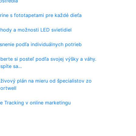
ostredia
rine s fototapetami pre každé dieťa
hody a možnosti LED svietidiel
snenie podľa individuálnych potrieb
berte si posteľ podľa svojej výšky a váhy.
spíte sa...
živový plán na mieru od špecialistov zo
ortwell
e Tracking v online marketingu