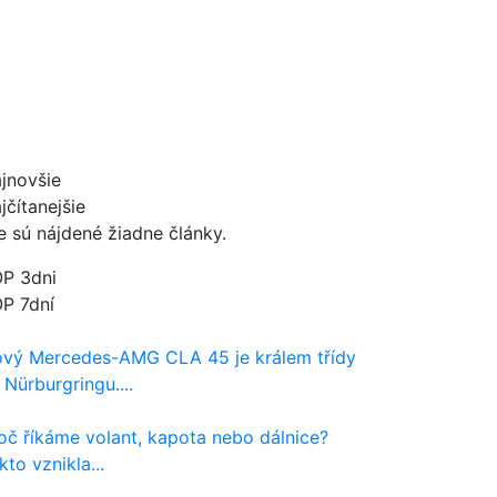
jnovšie
jčítanejšie
e sú nájdené žiadne články.
P 3dni
P 7dní
vý Mercedes-AMG CLA 45 je králem třídy
 Nürburgringu....
oč říkáme volant, kapota nebo dálnice?
kto vznikla...