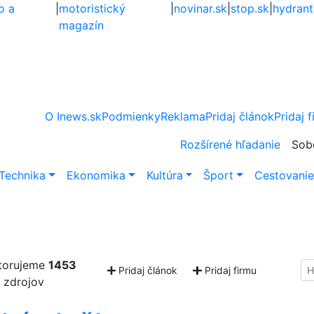
o a
|
motoristický
|
novinar.sk
|
stop.sk
|
hydrant
magazín
O Inews.sk
Podmienky
Reklama
Pridaj článok
Pridaj 
Rozšírené hľadanie
Sob
Technika
Ekonomika
Kultúra
Šport
Cestovani
torujeme
1453
Hl
Pridaj článok
Pridaj firmu
zdrojov