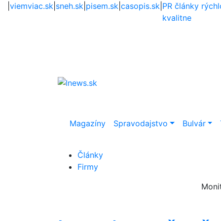
|
viemviac.sk
|
sneh.sk
|
pisem.sk
|
casopis.sk
|
PR články rýchl
kvalitne
Magazíny
Spravodajstvo
Bulvár
Články
Firmy
Moni