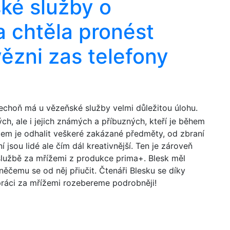
ské služby o
a chtěla pronést
ězni zas telefony
choň má u vězeňské služby velmi důležitou úlohu.
h, ale i jejich známých a příbuzných, kteří je během
lem je odhalit veškeré zakázané předměty, od zbraní
 jsou lidé ale čím dál kreativnější. Ten je zároveň
službě za mřížemi z produkce prima+. Blesk měl
ěčemu se od něj přiučit. Čtenáři Blesku se díky
 práci za mřížemi rozebereme podrobněji!