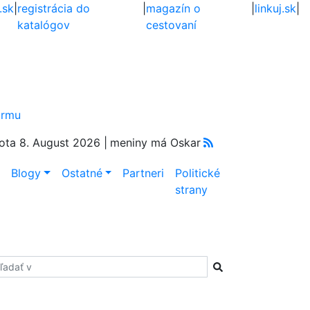
.sk
|
registrácia do
|
magazín o
|
linkuj.sk
|
katalógov
cestovaní
firmu
ota 8. August 2026 |
meniny má Oskar
e
Blogy
Ostatné
Partneri
Politické
strany
adať