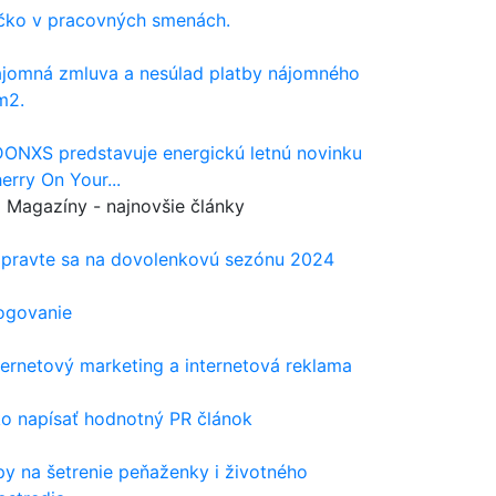
čko v pracovných smenách.
jomná zmluva a nesúlad platby nájomného
m2.
ONXS predstavuje energickú letnú novinku
erry On Your...
Magazíny - najnovšie články
ipravte sa na dovolenkovú sezónu 2024
ogovanie
ternetový marketing a internetová reklama
o napísať hodnotný PR článok
py na šetrenie peňaženky i životného