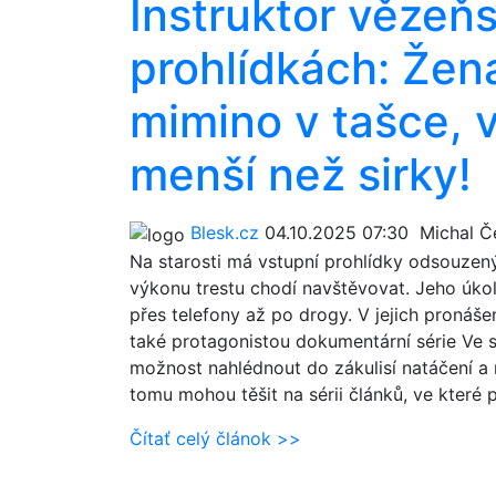
Instruktor vězeň
prohlídkách: Žen
mimino v tašce, v
menší než sirky!
Blesk.cz
04.10.2025 07:30
Michal Če
Na starosti má vstupní prohlídky odsouzenýc
výkonu trestu chodí navštěvovat. Jeho úko
přes telefony až po drogy. V jejich pronášení
také protagonistou dokumentární série Ve 
možnost nahlédnout do zákulisí natáčení a n
tomu mohou těšit na sérii článků, ve které
Čítať celý článok >>