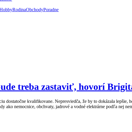
Hobby
Rodina
Obchody
Poradne
ude treba zastaviť, hovorí Brig
iu dostatočne kvalifikovane. Nepresviedča, že by to dokázala lepšie, h
dy ako nemocnice, obchvaty, jadrové a vodné elektrárne podľa nej nemá