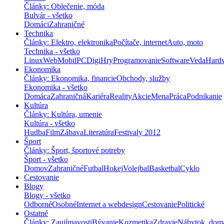
Články: Oblečenie, móda
Bulvár - všetko
Domáci
Zahraničné
Technika
Články: Elektro, elektronika
Počítače, internet
Auto, moto
Technika - všetko
Linux
Web
Mobil
PC
Digi
Hry
Programovanie
Software
Veda
Hard
Ekonomika
Články: Ekonomika, financie
Obchody, služby
Ekonomika - všetko
Domáca
Zahraničná
Kariéra
Reality
Akcie
Mena
Práca
Podnikanie
Kultúra
Články: Kultúra, umenie
Kultúra - všetko
Hudba
Film
Zábava
Literatúra
Festivaly 2012
Šport
Články: Šport, športové potreby
Šport - všetko
Domov
Zahraničné
Futbal
Hokej
Volejbal
Basketbal
Cyklo
Cestovanie
Blogy
Blogy - všetko
Odborné
Osobné
Internet a webdesign
Cestovanie
Politické
Ostatné
Články: Zaujímavosti
Bývanie
Kozmetika
Zdravie
Nábytok, dom