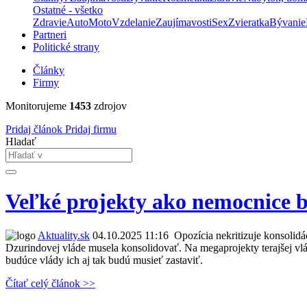
Ostatné - všetko
Zdravie
Auto
Moto
Vzdelanie
Zaujímavosti
Sex
Zvieratka
Bývanie
Partneri
Politické strany
Články
Firmy
Monitorujeme
1453
zdrojov
Pridaj článok
Pridaj firmu
Hladať
Veľké projekty ako nemocnice b
Aktuality.sk
04.10.2025 11:16
Opozícia nekritizuje konsolidác
Dzurindovej vláde musela konsolidovať. Na megaprojekty terajšej vlá
budúce vlády ich aj tak budú musieť zastaviť.
Čítať celý článok >>