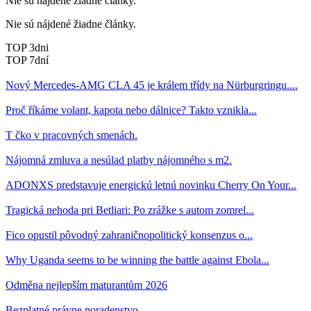
Nie sú nájdené žiadne články.
Nie sú nájdené žiadne články.
TOP 3dni
TOP 7dní
Nový Mercedes-AMG CLA 45 je králem třídy na Nürburgringu....
Proč říkáme volant, kapota nebo dálnice? Takto vznikla...
T čko v pracovných smenách.
Nájomná zmluva a nesúlad platby nájomného s m2.
ADONXS predstavuje energickú letnú novinku Cherry On Your...
Tragická nehoda pri Betliari: Po zrážke s autom zomrel...
Fico opustil pôvodný zahraničnopolitický konsenzus o...
Why Uganda seems to be winning the battle against Ebola...
Odměna nejlepším maturantům 2026
Bezplatné právne poradenstvo