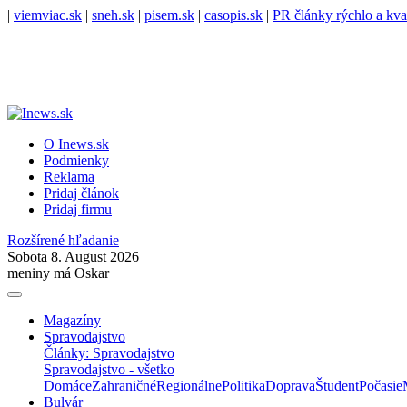
|
viemviac.sk
|
sneh.sk
|
pisem.sk
|
casopis.sk
|
PR články rýchlo a kva
O Inews.sk
Podmienky
Reklama
Pridaj článok
Pridaj firmu
Rozšírené hľadanie
Sobota 8. August 2026 |
meniny má Oskar
Magazíny
Spravodajstvo
Články: Spravodajstvo
Spravodajstvo - všetko
Domáce
Zahraničné
Regionálne
Politika
Doprava
Študent
Počasie
Bulvár