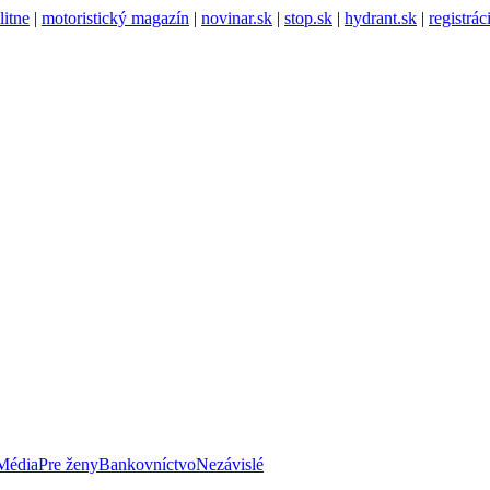
litne
|
motoristický magazín
|
novinar.sk
|
stop.sk
|
hydrant.sk
|
registrá
Média
Pre ženy
Bankovníctvo
Nezávislé