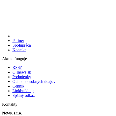
Partner
Spolupráca
Kontakt
Ako to funguje
RSS?
O Inews.sk
Podmienky
Ochrana osobných údajov
Cenník
Linkbuilding
Spätný odkaz
Kontakty
News, s.r.o.