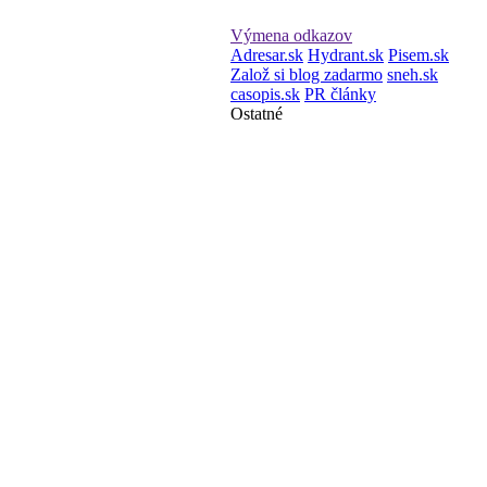
Výmena odkazov
Adresar.sk
Hydrant.sk
Pisem.sk
Založ si blog zadarmo
sneh.sk
casopis.sk
PR články
Ostatné