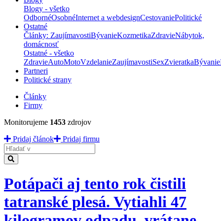
Blogy - všetko
Odborné
Osobné
Internet a webdesign
Cestovanie
Politické
Ostatné
Články: Zaujímavosti
Bývanie
Kozmetika
Zdravie
Nábytok,
domácnosť
Ostatné - všetko
Zdravie
Auto
Moto
Vzdelanie
Zaujímavosti
Sex
Zvieratka
Bývanie
Partneri
Politické strany
Články
Firmy
Monitorujeme
1453
zdrojov
Pridaj článok
Pridaj firmu
Hladať
Potápači aj tento rok čistili
tatranské plesá. Vytiahli 47
kilogramov odpadu, vrátane