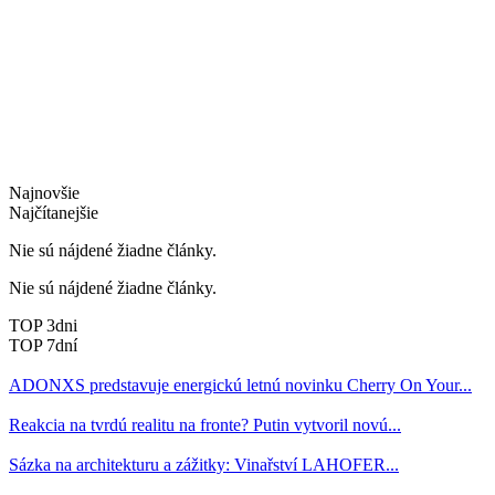
Najnovšie
Najčítanejšie
Nie sú nájdené žiadne články.
Nie sú nájdené žiadne články.
TOP 3dni
TOP 7dní
ADONXS predstavuje energickú letnú novinku Cherry On Your...
Reakcia na tvrdú realitu na fronte? Putin vytvoril novú...
Sázka na architekturu a zážitky: Vinařství LAHOFER...