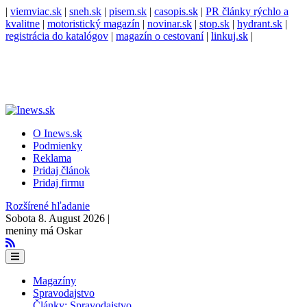
|
viemviac.sk
|
sneh.sk
|
pisem.sk
|
casopis.sk
|
PR články rýchlo a
kvalitne
|
motoristický magazín
|
novinar.sk
|
stop.sk
|
hydrant.sk
|
registrácia do katalógov
|
magazín o cestovaní
|
linkuj.sk
|
O Inews.sk
Podmienky
Reklama
Pridaj článok
Pridaj firmu
Rozšírené hľadanie
Sobota 8. August 2026 |
meniny má Oskar
Magazíny
Spravodajstvo
Články: Spravodajstvo