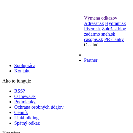
Výmena odkazov
Adresar.sk
Hydrant.sk
Pisem.sk
Založ si blog
zadarmo
sneh.sk
casopis.sk
PR články
Ostatné
Partner
Spolupráca
Kontakt
Ako to funguje
RSS?
O Inews.sk
Podmienky
Ochrana osobných údajov
Cenník
Linkbuilding
Spätný odkaz