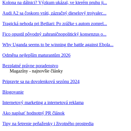
Kolona na dálnici? Výzkum ukázal, ve kterém pruhu ji...
Audi A2 sa čoskoro vráti, zázračný dieselový trojvalec...
Tragická nehoda pri Betliari: Po zrážke s autom zomrel...
Fico opustil pôvodný zahraničnopolitický konsenzus o...
Why Uganda seems to be winning the battle against Ebola...
Odměna nejlepším maturantům 2026
Bezplatné právne poradenstvo
Magazíny - najnovšie články
Pripravte sa na dovolenkovú sezónu 2024
Blogovanie
Internetový marketing a internetová reklama
Ako napísať hodnotný PR článok
Tipy na šetrenie peňaženky i životného prostredia