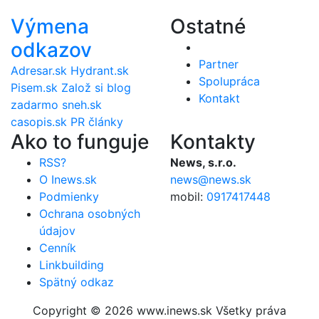
Výmena
Ostatné
odkazov
Partner
Adresar.sk
Hydrant.sk
Spolupráca
Pisem.sk
Založ si blog
Kontakt
zadarmo
sneh.sk
casopis.sk
PR články
Ako to funguje
Kontakty
RSS?
News, s.r.o.
O Inews.sk
news@news.sk
Podmienky
mobil:
0917417448
Ochrana osobných
údajov
Cenník
Linkbuilding
Spätný odkaz
Copyright © 2026 www.inews.sk Všetky práva