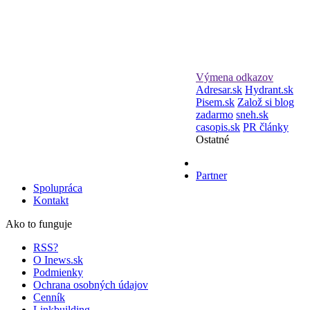
Výmena odkazov
Adresar.sk
Hydrant.sk
Pisem.sk
Založ si blog
zadarmo
sneh.sk
casopis.sk
PR články
Ostatné
Partner
Spolupráca
Kontakt
Ako to funguje
RSS?
O Inews.sk
Podmienky
Ochrana osobných údajov
Cenník
Linkbuilding