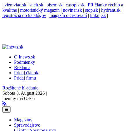
|
viemviac.sk
|
sneh.sk
|
pisem.sk
|
casopis.sk
|
PR články rýchlo a
kvalitne
|
motoristický magazín
|
novinar.sk
|
stop.sk
|
hydrant.sk
|
registrácia do katalógov
|
magazín o cestovaní
|
linkuj.sk
|
O Inews.sk
Podmienky
Reklama
Pridaj článok
Pridaj firmu
Rozšírené hľadanie
Sobota 8. August 2026 |
meniny má Oskar
Magazíny
Spravodajstvo
Články: Spravodajstvo