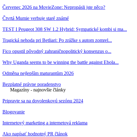
Červenec 2026 na MovieZone: Nepropásli jste něco?
Čtvrtá Mumie verbuje staré známé
TEST I Peugeot 308 SW 1.2 Hybrid: Sympatické kombi si ma...
Tragická nehoda pri Betliari: Po zrážke s autom zomrel...
Fico opustil pôvodný zahraničnopolitický konsenzus o...
Why Uganda seems to be winning the battle against Ebola...
Odměna nejlepším maturantům 2026
Bezplatné právne poradenstvo
Magazíny - najnovšie články
Pripravte sa na dovolenkovú sezónu 2024
Blogovanie
Internetový marketing a internetová reklama
Ako napísať hodnotný PR článok