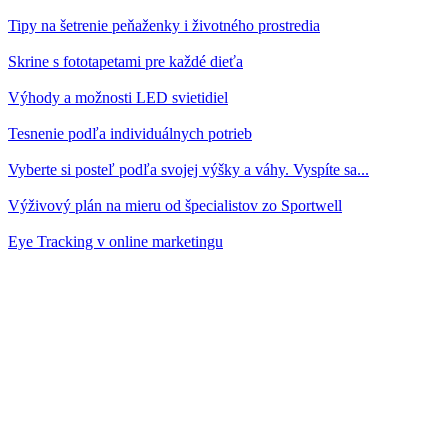
Tipy na šetrenie peňaženky i životného prostredia
Skrine s fototapetami pre každé dieťa
Výhody a možnosti LED svietidiel
Tesnenie podľa individuálnych potrieb
Vyberte si posteľ podľa svojej výšky a váhy. Vyspíte sa...
Výživový plán na mieru od špecialistov zo Sportwell
Eye Tracking v online marketingu