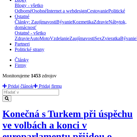
Blogy - všetko
Odborné
Osobné
Internet a webdesign
Cestovanie
Politické
Ostatné
Články: Zaujímavosti
Bývanie
Kozmetika
Zdravie
Nábytok,
domácnosť
Ostatné - všetko
Zdravie
Auto
Moto
Vzdelanie
Zaujímavosti
Sex
Zvieratka
Bývanie
Partneri
Politické strany
Články
Firmy
Monitorujeme
1453
zdrojov
Pridaj článok
Pridaj firmu
Hladať
Konečná s Turkem při úspěchu
ve volbách a konci v
europarlamentu přijdou o