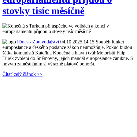
stovky tisíc měsíčně
iDnes - Zpravodajství
04.10.2025 14:15
Souběh funkcí
europoslance a českého poslance zákon neumožňuje. Pokud budou
šéfka komunistů Kateřina Konečná a hlavní tvář Motoristů Filip
Turek zvoleni do Sněmovny, jejich mandát europoslance zanikne. S
novým zaměstnáním si výrazně platově pohorší.
Čítať celý článok >>