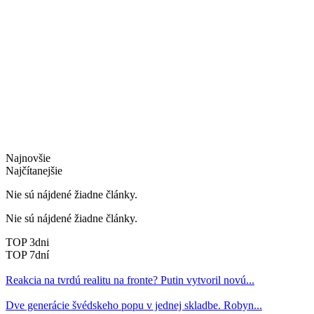
Najnovšie
Najčítanejšie
Nie sú nájdené žiadne články.
Nie sú nájdené žiadne články.
TOP 3dni
TOP 7dní
Reakcia na tvrdú realitu na fronte? Putin vytvoril novú...
Dve generácie švédskeho popu v jednej skladbe. Robyn...