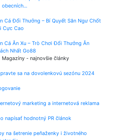
 obecních...
n Cá Đổi Thưởng – Bí Quyết Săn Ngư Chốt
i Cực Cao
n Cá Ăn Xu – Trò Chơi Đổi Thưởng Ăn
ách Nhất Go88
Magazíny - najnovšie články
ipravte sa na dovolenkovú sezónu 2024
ogovanie
ternetový marketing a internetová reklama
o napísať hodnotný PR článok
py na šetrenie peňaženky i životného