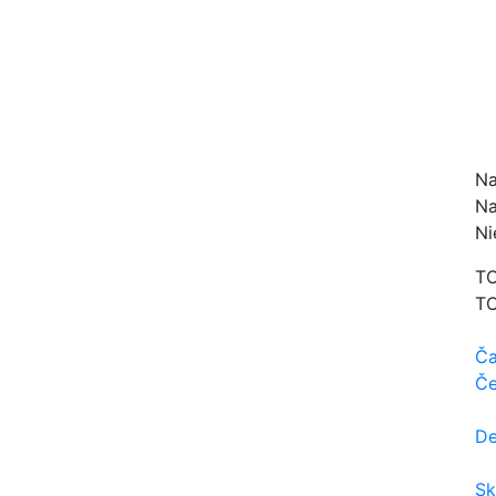
Na
Na
Ni
TO
TO
Ča
Če
De
Sk