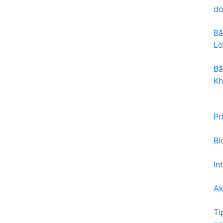
do
Bắ
Lờ
Bắ
Kh
Pr
Bl
In
Ak
Ti