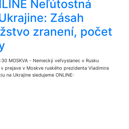
INE Neľútostná
Ukrajine: Zásah
ožstvo zranení, počet
y
4:30
MOSKVA - Nemecký veľvyslanec v Rusku
 v prejave v Moskve ruského prezidenta Vladimira
áciu na Ukrajine sledujeme ONLINE: