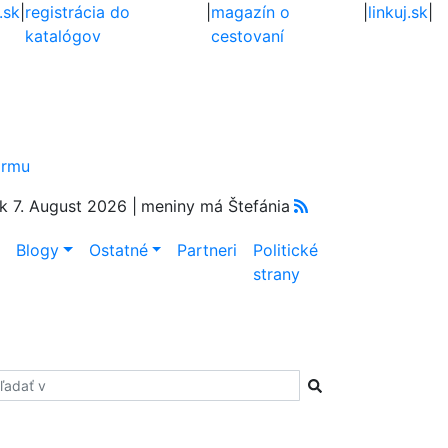
.sk
|
registrácia do
|
magazín o
|
linkuj.sk
|
katalógov
cestovaní
firmu
k 7. August 2026 |
meniny má Štefánia
e
Blogy
Ostatné
Partneri
Politické
strany
adať