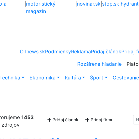
o a
|
motoristický
|
novinar.sk
|
stop.sk
|
hydrant
magazín
O Inews.sk
Podmienky
Reklama
Pridaj článok
Pridaj 
Rozšírené hľadanie
Piato
Technika
Ekonomika
Kultúra
Šport
Cestovani
torujeme
1453
Hl
Pridaj článok
Pridaj firmu
zdrojov