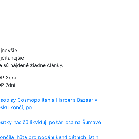
jnovšie
jčítanejšie
e sú nájdené žiadne články.
P 3dni
P 7dní
sopisy Cosmopolitan a Harper’s Bazaar v
sku končí, po...
sítky hasičů likvidují požár lesa na Šumavě
ončila lhůta pro podání kandidátních listin