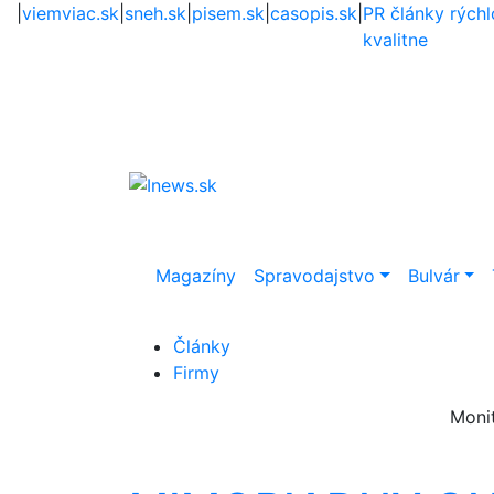
|
viemviac.sk
|
sneh.sk
|
pisem.sk
|
casopis.sk
|
PR články rýchl
kvalitne
Magazíny
Spravodajstvo
Bulvár
Články
Firmy
Moni