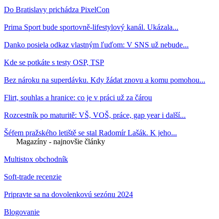
Do Bratislavy prichádza PixelCon
Prima Sport bude sportovně-lifestylový kanál. Ukázala...
Danko posiela odkaz vlastným ľuďom: V SNS už nebude...
Kde se potkáte s testy OSP, TSP
Bez nároku na superdávku. Kdy žádat znovu a komu pomohou...
Flirt, souhlas a hranice: co je v práci už za čárou
Rozcestník po maturitě: VŠ, VOŠ, práce, gap year i další...
Šéfem pražského letiště se stal Radomír Lašák. K jeho...
Magazíny - najnovšie články
Multistox obchodník
Soft-trade recenzie
Pripravte sa na dovolenkovú sezónu 2024
Blogovanie