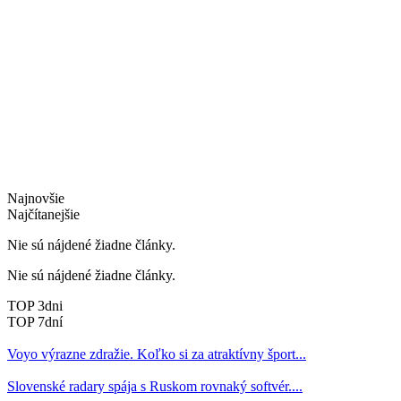
Najnovšie
Najčítanejšie
Nie sú nájdené žiadne články.
Nie sú nájdené žiadne články.
TOP 3dni
TOP 7dní
Voyo výrazne zdražie. Koľko si za atraktívny šport...
Slovenské radary spája s Ruskom rovnaký softvér....