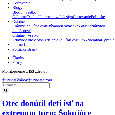
Cestovanie
Blogy
Blogy - všetko
Odborné
Osobné
Internet a webdesign
Cestovanie
Politické
Ostatné
Články: Zaujímavosti
Bývanie
Kozmetika
Zdravie
Nábytok,
domácnosť
Ostatné - všetko
Zdravie
Auto
Moto
Vzdelanie
Zaujímavosti
Sex
Zvieratka
Bývanie
Partneri
Politické strany
Články
Firmy
Monitorujeme
1453
zdrojov
Pridaj článok
Pridaj firmu
Hladať
Otec donútil deti ísť na
extrémnu túru: Šokujúce