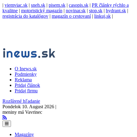
|
viemviac.sk
|
sneh.sk
|
pisem.sk
|
casopis.sk
|
PR články rýchlo a
kvalitne
|
motoristický magazín
|
novinar.sk
|
stop.sk
|
hydrant.sk
|
registrácia do katalógov
|
magazín o cestovaní
|
linkuj.sk
|
O Inews.sk
Podmienky
Reklama
Pridaj článok
Pridaj firmu
Rozšírené hľadanie
Pondelok 10. August 2026 |
meniny má Vavrinec
Magazíny