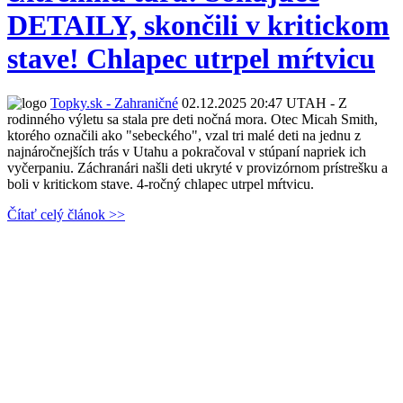
DETAILY, skončili v kritickom
stave! Chlapec utrpel mŕtvicu
Topky.sk - Zahraničné
02.12.2025 20:47
UTAH - Z
rodinného výletu sa stala pre deti nočná mora. Otec Micah Smith,
ktorého označili ako "sebeckého", vzal tri malé deti na jednu z
najnáročnejších trás v Utahu a pokračoval v stúpaní napriek ich
vyčerpaniu. Záchranári našli deti ukryté v provizórnom prístrešku a
boli v kritickom stave. 4-ročný chlapec utrpel mŕtvicu.
Čítať celý článok >>