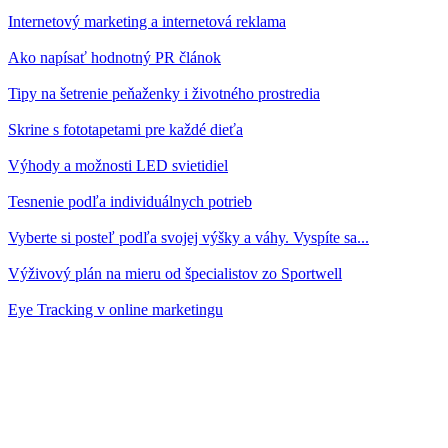
Internetový marketing a internetová reklama
Ako napísať hodnotný PR článok
Tipy na šetrenie peňaženky i životného prostredia
Skrine s fototapetami pre každé dieťa
Výhody a možnosti LED svietidiel
Tesnenie podľa individuálnych potrieb
Vyberte si posteľ podľa svojej výšky a váhy. Vyspíte sa...
Výživový plán na mieru od špecialistov zo Sportwell
Eye Tracking v online marketingu