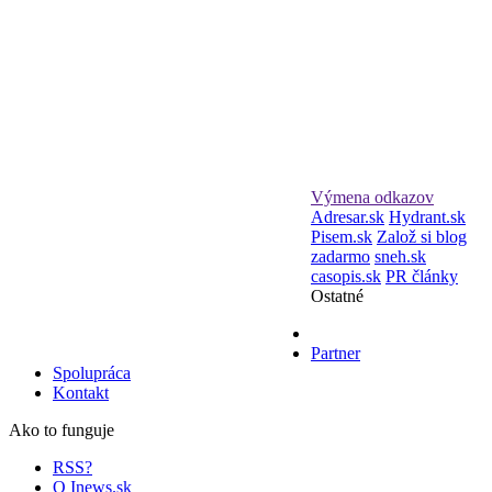
Výmena odkazov
Adresar.sk
Hydrant.sk
Pisem.sk
Založ si blog
zadarmo
sneh.sk
casopis.sk
PR články
Ostatné
Partner
Spolupráca
Kontakt
Ako to funguje
RSS?
O Inews.sk