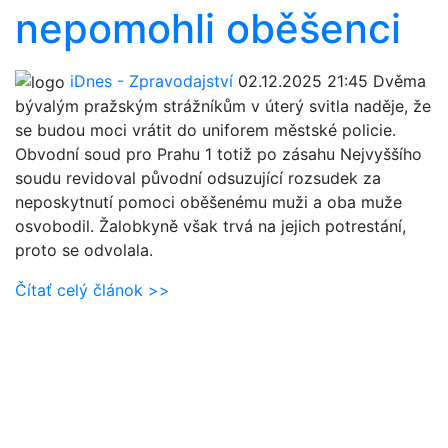
nepomohli oběšenci
iDnes - Zpravodajství
02.12.2025 21:45
Dvěma
bývalým pražským strážníkům v úterý svitla naděje, že
se budou moci vrátit do uniforem městské policie.
Obvodní soud pro Prahu 1 totiž po zásahu Nejvyššího
soudu revidoval původní odsuzující rozsudek za
neposkytnutí pomoci oběšenému muži a oba muže
osvobodil. Žalobkyně však trvá na jejich potrestání,
proto se odvolala.
Čítať celý článok >>