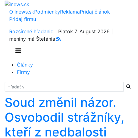
O Inews.sk
Podmienky
Reklama
Pridaj článok
Pridaj firmu
Rozšírené hľadanie
Piatok 7. August 2026 |
meniny má Štefánia
Články
Firmy
Hladať
Soud změnil názor.
Osvobodil strážníky,
kteří z nedbalosti