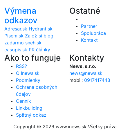
Výmena
Ostatné
odkazov
Partner
Adresar.sk
Hydrant.sk
Spolupráca
Pisem.sk
Založ si blog
Kontakt
zadarmo
sneh.sk
casopis.sk
PR články
Ako to funguje
Kontakty
RSS?
News, s.r.o.
O Inews.sk
news@news.sk
Podmienky
mobil:
0917417448
Ochrana osobných
údajov
Cenník
Linkbuilding
Spätný odkaz
Copyright © 2026 www.inews.sk Všetky práva