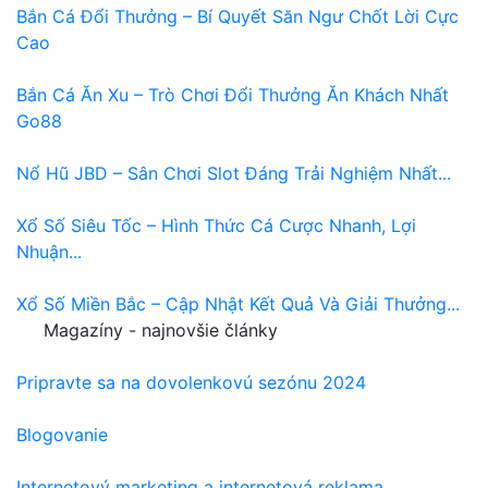
Bắn Cá Đổi Thưởng – Bí Quyết Săn Ngư Chốt Lời Cực
Cao
Bắn Cá Ăn Xu – Trò Chơi Đổi Thưởng Ăn Khách Nhất
Go88
Nổ Hũ JBD – Sân Chơi Slot Đáng Trải Nghiệm Nhất...
Xổ Số Siêu Tốc – Hình Thức Cá Cược Nhanh, Lợi
Nhuận...
Xổ Số Miền Bắc – Cập Nhật Kết Quả Và Giải Thưởng...
Magazíny - najnovšie články
Pripravte sa na dovolenkovú sezónu 2024
Blogovanie
Internetový marketing a internetová reklama