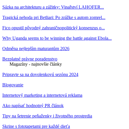
Sázka na architekturu a zážitky: Vinařství LAHOFER...
Tragická nehoda pri Betliari: Po zrážke s autom zomrel...
Fico opustil pôvodný zahraničnopolitický konsenzus o...
Why Uganda seems to be winning the battle against Ebola...
Odměna nejlepším maturantům 2026
Bezplatné právne poradenstvo
Magazíny - najnovšie články
Pripravte sa na dovolenkovú sezónu 2024
Blogovanie
Internetový marketing a internetová reklama
Ako napísať hodnotný PR článok
Tipy na šetrenie peňaženky i životného prostredia
Skrine s fototapetami pre každé dieťa