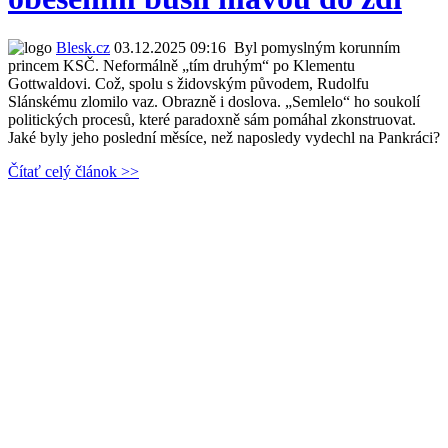
Blesk.cz
03.12.2025 09:16
Byl pomyslným korunním
princem KSČ. Neformálně „tím druhým“ po Klementu
Gottwaldovi. Což, spolu s židovským původem, Rudolfu
Slánskému zlomilo vaz. Obrazně i doslova. „Semlelo“ ho soukolí
politických procesů, které paradoxně sám pomáhal zkonstruovat.
Jaké byly jeho poslední měsíce, než naposledy vydechl na Pankráci?
Čítať celý článok >>