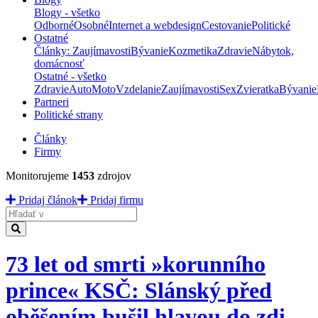
Blogy - všetko
Odborné
Osobné
Internet a webdesign
Cestovanie
Politické
Ostatné
Články: Zaujímavosti
Bývanie
Kozmetika
Zdravie
Nábytok,
domácnosť
Ostatné - všetko
Zdravie
Auto
Moto
Vzdelanie
Zaujímavosti
Sex
Zvieratka
Bývanie
Partneri
Politické strany
Články
Firmy
Monitorujeme
1453
zdrojov
Pridaj článok
Pridaj firmu
Hladať
73 let od smrti »korunního
prince« KSČ: Slánský před
oběšením bušil hlavou do zdi