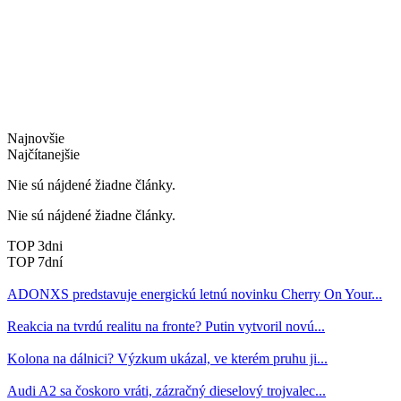
Najnovšie
Najčítanejšie
Nie sú nájdené žiadne články.
Nie sú nájdené žiadne články.
TOP 3dni
TOP 7dní
ADONXS predstavuje energickú letnú novinku Cherry On Your...
Reakcia na tvrdú realitu na fronte? Putin vytvoril novú...
Kolona na dálnici? Výzkum ukázal, ve kterém pruhu ji...
Audi A2 sa čoskoro vráti, zázračný dieselový trojvalec...