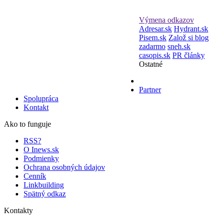
Výmena odkazov
Adresar.sk
Hydrant.sk
Pisem.sk
Založ si blog
zadarmo
sneh.sk
casopis.sk
PR články
Ostatné
Partner
Spolupráca
Kontakt
Ako to funguje
RSS?
O Inews.sk
Podmienky
Ochrana osobných údajov
Cenník
Linkbuilding
Spätný odkaz
Kontakty