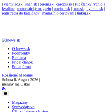
|
viemviac.sk
|
sneh.sk
|
pisem.sk
|
casopis.sk
|
PR články rýchlo a
kvalitne
|
motoristický magazín
|
novinar.sk
|
stop.sk
|
hydrant.sk
|
registrácia do katalógov
|
magazín o cestovaní
|
linkuj.sk
|
O Inews.sk
Podmienky
Reklama
Pridaj článok
Pridaj firmu
Rozšírené hľadanie
Sobota 8. August 2026 |
meniny má Oskar
Magazíny
Spravodajstvo
Články: Spravodajstvo