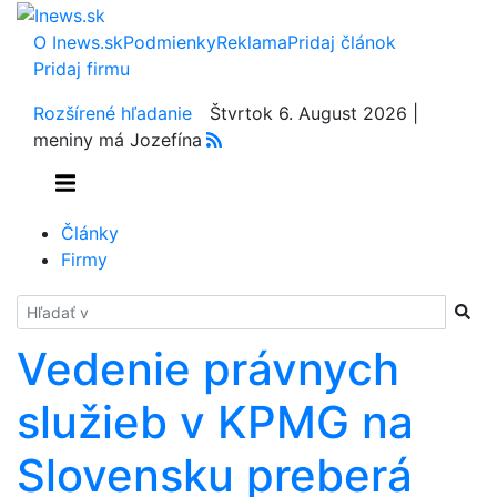
O Inews.sk
Podmienky
Reklama
Pridaj článok
Pridaj firmu
Rozšírené hľadanie
Štvrtok 6. August 2026 |
meniny má Jozefína
Články
Firmy
Hladať
Vedenie právnych
služieb v KPMG na
Slovensku preberá