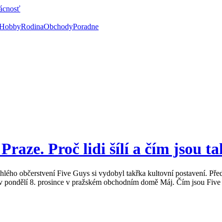
ácnosť
Hobby
Rodina
Obchody
Poradne
raze. Proč lidi šílí a čím jsou t
lého občerstvení Five Guys si vydobyl takřka kultovní postavení. Před
 v pondělí 8. prosince v pražském obchodním domě Máj. Čím jsou Five