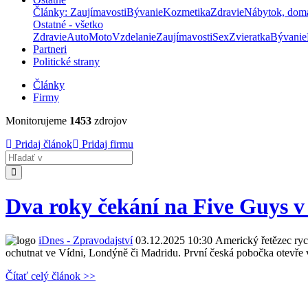
Články: Zaujímavosti
Bývanie
Kozmetika
Zdravie
Nábytok, dom
Ostatné - všetko
Zdravie
Auto
Moto
Vzdelanie
Zaujímavosti
Sex
Zvieratka
Bývanie
Partneri
Politické strany
Články
Firmy
Monitorujeme
1453
zdrojov
Pridaj článok
Pridaj firmu
Hladať
Dva roky čekání na Five Guys v P
iDnes - Zpravodajství
03.12.2025 10:30
Americký řetězec rych
ochutnat ve Vídni, Londýně či Madridu. První česká pobočka otevře
Čítať celý článok >>