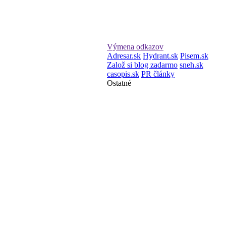
Výmena odkazov
Adresar.sk
Hydrant.sk
Pisem.sk
Založ si blog zadarmo
sneh.sk
casopis.sk
PR články
Ostatné