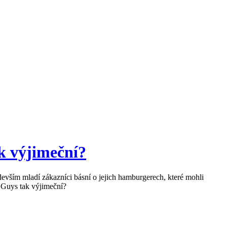
ak výjimeční?
evším mladí zákazníci básní o jejich hamburgerech, které mohli
 Guys tak výjimeční?