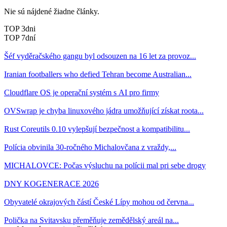
Nie sú nájdené žiadne články.
TOP 3dni
TOP 7dní
Šéf vyděračského gangu byl odsouzen na 16 let za provoz...
Iranian footballers who defied Tehran become Australian...
Cloudflare OS je operační systém s AI pro firmy
OVSwrap je chyba linuxového jádra umožňující získat roota...
Rust Coreutils 0.10 vylepšují bezpečnost a kompatibilitu...
Polícia obvinila 30-ročného Michalovčana z vraždy,...
MICHALOVCE: Počas výsluchu na polícii mal pri sebe drogy
DNY KOGENERACE 2026
Obyvatelé okrajových částí České Lípy mohou od června...
Polička na Svitavsku přeměňuje zemědělský areál na...