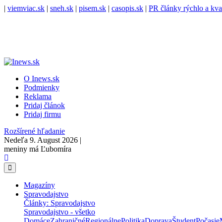
|
viemviac.sk
|
sneh.sk
|
pisem.sk
|
casopis.sk
|
PR články rýchlo a kva
O Inews.sk
Podmienky
Reklama
Pridaj článok
Pridaj firmu
Rozšírené hľadanie
Nedeľa 9. August 2026 |
meniny má Ľubomíra
Magazíny
Spravodajstvo
Články: Spravodajstvo
Spravodajstvo - všetko
Domáce
Zahraničné
Regionálne
Politika
Doprava
Študent
Počasie