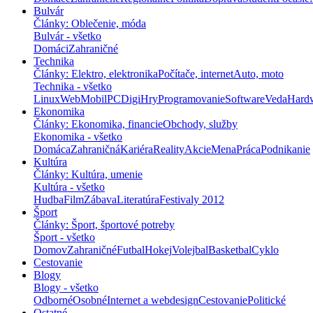
Bulvár
Články: Oblečenie, móda
Bulvár - všetko
Domáci
Zahraničné
Technika
Články: Elektro, elektronika
Počítače, internet
Auto, moto
Technika - všetko
Linux
Web
Mobil
PC
Digi
Hry
Programovanie
Software
Veda
Hard
Ekonomika
Články: Ekonomika, financie
Obchody, služby
Ekonomika - všetko
Domáca
Zahraničná
Kariéra
Reality
Akcie
Mena
Práca
Podnikanie
Kultúra
Články: Kultúra, umenie
Kultúra - všetko
Hudba
Film
Zábava
Literatúra
Festivaly 2012
Šport
Články: Šport, športové potreby
Šport - všetko
Domov
Zahraničné
Futbal
Hokej
Volejbal
Basketbal
Cyklo
Cestovanie
Blogy
Blogy - všetko
Odborné
Osobné
Internet a webdesign
Cestovanie
Politické
Ostatné