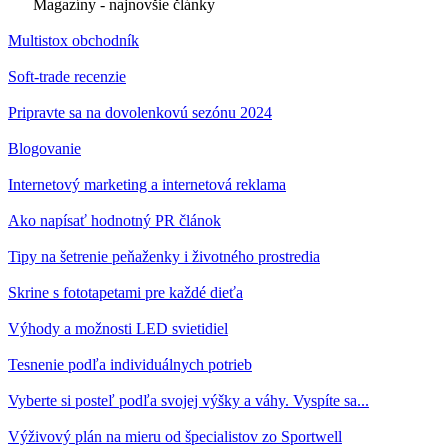
Magazíny - najnovšie články
Multistox obchodník
Soft-trade recenzie
Pripravte sa na dovolenkovú sezónu 2024
Blogovanie
Internetový marketing a internetová reklama
Ako napísať hodnotný PR článok
Tipy na šetrenie peňaženky i životného prostredia
Skrine s fototapetami pre každé dieťa
Výhody a možnosti LED svietidiel
Tesnenie podľa individuálnych potrieb
Vyberte si posteľ podľa svojej výšky a váhy. Vyspíte sa...
Výživový plán na mieru od špecialistov zo Sportwell