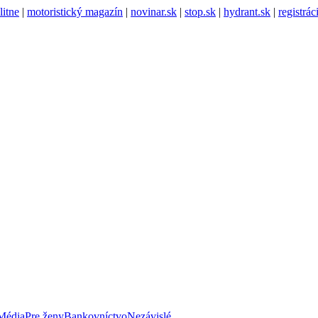
litne
|
motoristický magazín
|
novinar.sk
|
stop.sk
|
hydrant.sk
|
registrá
Média
Pre ženy
Bankovníctvo
Nezávislé