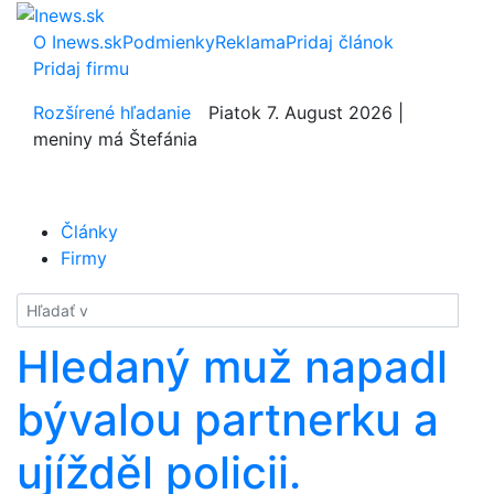
O Inews.sk
Podmienky
Reklama
Pridaj článok
Pridaj firmu
Rozšírené hľadanie
Piatok 7. August 2026 |
meniny má Štefánia
Články
Firmy
Hladať
Hledaný muž napadl
bývalou partnerku a
ujížděl policii.