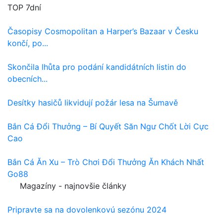
TOP 7dní
Časopisy Cosmopolitan a Harper’s Bazaar v Česku
končí, po...
Skončila lhůta pro podání kandidátních listin do
obecních...
Desítky hasičů likvidují požár lesa na Šumavě
Bắn Cá Đổi Thưởng – Bí Quyết Săn Ngư Chốt Lời Cực
Cao
Bắn Cá Ăn Xu – Trò Chơi Đổi Thưởng Ăn Khách Nhất
Go88
Magazíny - najnovšie články
Pripravte sa na dovolenkovú sezónu 2024