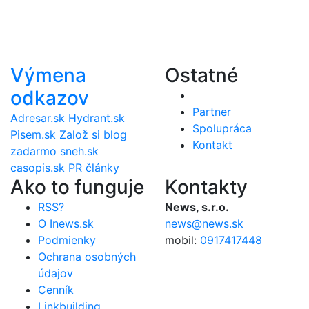
Výmena
Ostatné
odkazov
Partner
Adresar.sk
Hydrant.sk
Spolupráca
Pisem.sk
Založ si blog
Kontakt
zadarmo
sneh.sk
casopis.sk
PR články
Ako to funguje
Kontakty
RSS?
News, s.r.o.
O Inews.sk
news@news.sk
Podmienky
mobil:
0917417448
Ochrana osobných
údajov
Cenník
Linkbuilding