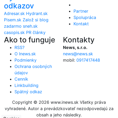
odkazov
Partner
Adresar.sk
Hydrant.sk
Spolupráca
Pisem.sk
Založ si blog
Kontakt
zadarmo
sneh.sk
casopis.sk
PR články
Ako to funguje
Kontakty
RSS?
News, s.r.o.
O Inews.sk
news@news.sk
Podmienky
mobil:
0917417448
Ochrana osobných
údajov
Cenník
Linkbuilding
Spätný odkaz
Copyright © 2026 www.inews.sk Všetky práva
vyhradené. Autor a prevádzkovateľ nezodpovedajú za
obsah a jeho následky.