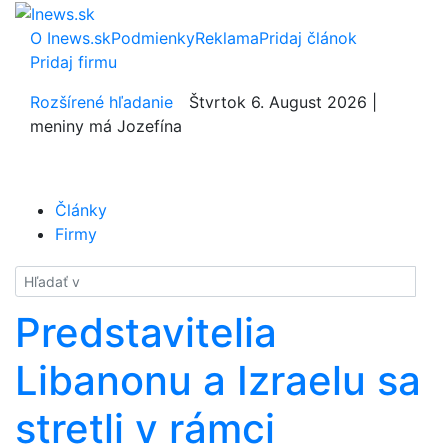
O Inews.sk
Podmienky
Reklama
Pridaj článok
Pridaj firmu
Rozšírené hľadanie
Štvrtok 6. August 2026 |
meniny má Jozefína
Články
Firmy
Hladať
Predstavitelia
Libanonu a Izraelu sa
stretli v rámci