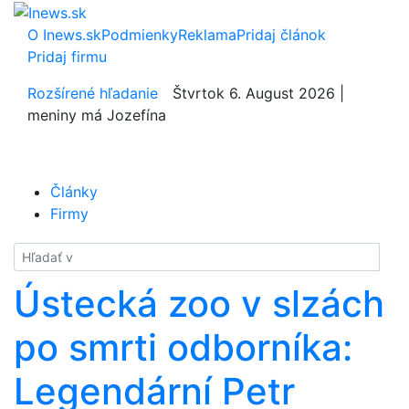
O Inews.sk
Podmienky
Reklama
Pridaj článok
Pridaj firmu
Rozšírené hľadanie
Štvrtok 6. August 2026 |
meniny má Jozefína
Články
Firmy
Hladať
Ústecká zoo v slzách
po smrti odborníka:
Legendární Petr