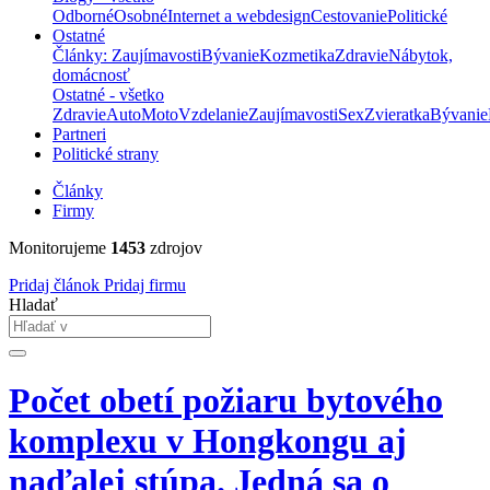
Odborné
Osobné
Internet a webdesign
Cestovanie
Politické
Ostatné
Články: Zaujímavosti
Bývanie
Kozmetika
Zdravie
Nábytok,
domácnosť
Ostatné - všetko
Zdravie
Auto
Moto
Vzdelanie
Zaujímavosti
Sex
Zvieratka
Bývanie
Partneri
Politické strany
Články
Firmy
Monitorujeme
1453
zdrojov
Pridaj článok
Pridaj firmu
Hladať
Počet obetí požiaru bytového
komplexu v Hongkongu aj
naďalej stúpa. Jedná sa o