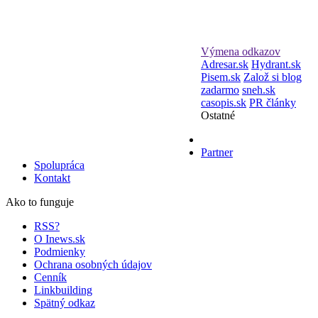
Výmena odkazov
Adresar.sk
Hydrant.sk
Pisem.sk
Založ si blog
zadarmo
sneh.sk
casopis.sk
PR články
Ostatné
Partner
Spolupráca
Kontakt
Ako to funguje
RSS?
O Inews.sk
Podmienky
Ochrana osobných údajov
Cenník
Linkbuilding
Spätný odkaz