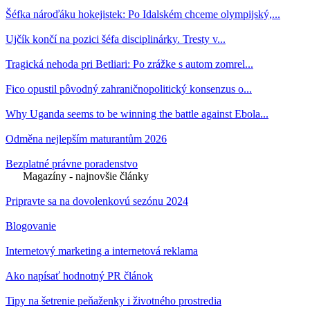
Šéfka nároďáku hokejistek: Po Idalském chceme olympijský,...
Ujčík končí na pozici šéfa disciplinárky. Tresty v...
Tragická nehoda pri Betliari: Po zrážke s autom zomrel...
Fico opustil pôvodný zahraničnopolitický konsenzus o...
Why Uganda seems to be winning the battle against Ebola...
Odměna nejlepším maturantům 2026
Bezplatné právne poradenstvo
Magazíny - najnovšie články
Pripravte sa na dovolenkovú sezónu 2024
Blogovanie
Internetový marketing a internetová reklama
Ako napísať hodnotný PR článok
Tipy na šetrenie peňaženky i životného prostredia