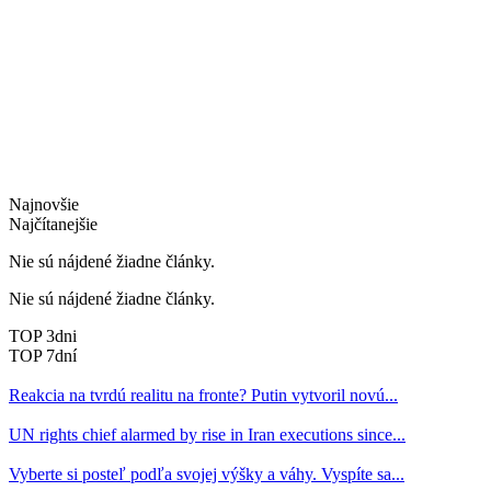
Najnovšie
Najčítanejšie
Nie sú nájdené žiadne články.
Nie sú nájdené žiadne články.
TOP 3dni
TOP 7dní
Reakcia na tvrdú realitu na fronte? Putin vytvoril novú...
UN rights chief alarmed by rise in Iran executions since...
Vyberte si posteľ podľa svojej výšky a váhy. Vyspíte sa...