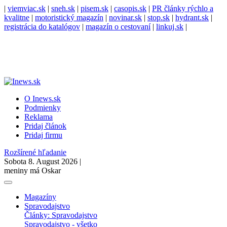
|
viemviac.sk
|
sneh.sk
|
pisem.sk
|
casopis.sk
|
PR články rýchlo a
kvalitne
|
motoristický magazín
|
novinar.sk
|
stop.sk
|
hydrant.sk
|
registrácia do katalógov
|
magazín o cestovaní
|
linkuj.sk
|
O Inews.sk
Podmienky
Reklama
Pridaj článok
Pridaj firmu
Rozšírené hľadanie
Sobota 8. August 2026 |
meniny má Oskar
Magazíny
Spravodajstvo
Články: Spravodajstvo
Spravodajstvo - všetko