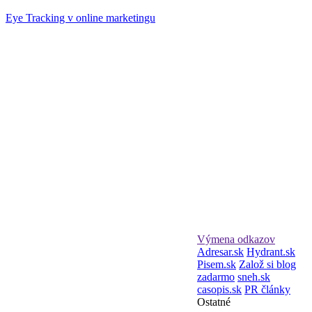
Eye Tracking v online marketingu
Výmena odkazov
Adresar.sk
Hydrant.sk
Pisem.sk
Založ si blog
zadarmo
sneh.sk
casopis.sk
PR články
Ostatné