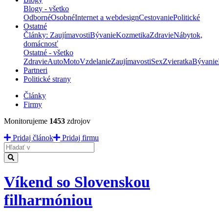
Blogy - všetko
Odborné
Osobné
Internet a webdesign
Cestovanie
Politické
Ostatné
Články: Zaujímavosti
Bývanie
Kozmetika
Zdravie
Nábytok,
domácnosť
Ostatné - všetko
Zdravie
Auto
Moto
Vzdelanie
Zaujímavosti
Sex
Zvieratka
Bývanie
Partneri
Politické strany
Články
Firmy
Monitorujeme
1453
zdrojov
Pridaj článok
Pridaj firmu
Hladať
Víkend so Slovenskou
filharmóniou