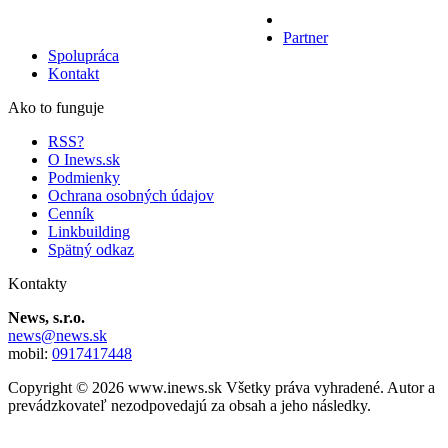
Partner
Spolupráca
Kontakt
Ako to funguje
RSS?
O Inews.sk
Podmienky
Ochrana osobných údajov
Cenník
Linkbuilding
Spätný odkaz
Kontakty
News, s.r.o.
news@news.sk
mobil:
0917417448
Copyright © 2026 www.inews.sk Všetky práva vyhradené. Autor a
prevádzkovateľ nezodpovedajú za obsah a jeho následky.