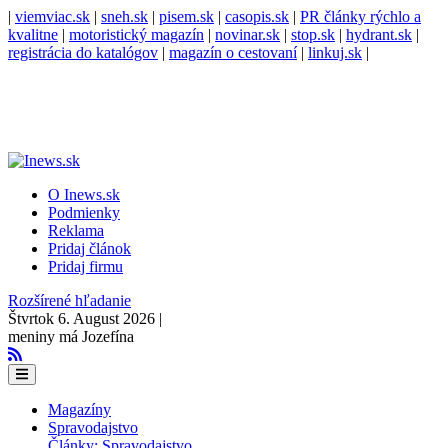
|
viemviac.sk
|
sneh.sk
|
pisem.sk
|
casopis.sk
|
PR články rýchlo a
kvalitne
|
motoristický magazín
|
novinar.sk
|
stop.sk
|
hydrant.sk
|
registrácia do katalógov
|
magazín o cestovaní
|
linkuj.sk
|
O Inews.sk
Podmienky
Reklama
Pridaj článok
Pridaj firmu
Rozšírené hľadanie
Štvrtok 6. August 2026 |
meniny má Jozefína
Magazíny
Spravodajstvo
Články: Spravodajstvo