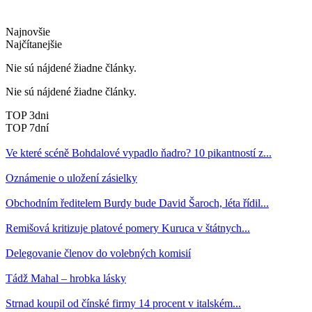
Najnovšie
Najčítanejšie
Nie sú nájdené žiadne články.
Nie sú nájdené žiadne články.
TOP 3dni
TOP 7dní
Ve které scéně Bohdalové vypadlo ňadro? 10 pikantností z...
Oznámenie o uložení zásielky
Obchodním ředitelem Burdy bude David Šaroch, léta řídil...
Remišová kritizuje platové pomery Kuruca v štátnych...
Delegovanie členov do volebných komisií
Tádž Mahal – hrobka lásky
Strnad koupil od čínské firmy 14 procent v italském...