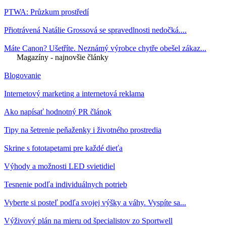
PTWA: Průzkum prostředí
Přiotrávená Natálie Grossová se spravedlnosti nedočká....
Máte Canon? Ušetříte. Neznámý výrobce chytře obešel zákaz...
Magazíny - najnovšie články
Blogovanie
Internetový marketing a internetová reklama
Ako napísať hodnotný PR článok
Tipy na šetrenie peňaženky i životného prostredia
Skrine s fototapetami pre každé dieťa
Výhody a možnosti LED svietidiel
Tesnenie podľa individuálnych potrieb
Vyberte si posteľ podľa svojej výšky a váhy. Vyspíte sa...
Výživový plán na mieru od špecialistov zo Sportwell