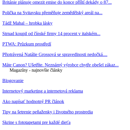
Británie plánuje omezit emise do konce příští dekády o 87...
Polička na Svitavsku přeměňuje zemědělský areál na...
Tádž Mahal – hrobka lásky
Strnad koupil od čínské firmy 14 procent v italském...
PTWA: Průzkum prostředí
Přiotrávená Natálie Grossová se spravedlnosti nedočká....
Máte Canon? Ušetříte. Neznámý výrobce chytře obešel zákaz...
Magazíny - najnovšie články
Blogovanie
Internetový marketing a internetová reklama
Ako napísať hodnotný PR článok
Tipy na šetrenie peňaženky i životného prostredia
Skrine s fototapetami pre každé dieťa