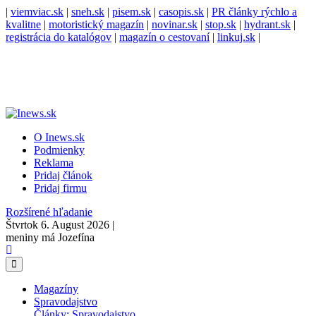
|
viemviac.sk
|
sneh.sk
|
pisem.sk
|
casopis.sk
|
PR články rýchlo a
kvalitne
|
motoristický magazín
|
novinar.sk
|
stop.sk
|
hydrant.sk
|
registrácia do katalógov
|
magazín o cestovaní
|
linkuj.sk
|
O Inews.sk
Podmienky
Reklama
Pridaj článok
Pridaj firmu
Rozšírené hľadanie
Štvrtok 6. August 2026 |
meniny má Jozefína
Magazíny
Spravodajstvo
Články: Spravodajstvo