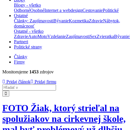
Blogy - všetko
Odborné
Osobné
Internet a webdesign
Cestovanie
Politické
Ostatné
Články: Zaujímavosti
Bývanie
Kozmetika
Zdravie
Nábytok,
domácnosť
Ostatné - všetko
Zdravie
Auto
Moto
Vzdelanie
Zaujímavosti
Sex
Zvieratka
Bývanie
Partneri
Politické strany
Články
Firmy
Monitorujeme
1453
zdrojov
Pridaj článok
Pridaj firmu
Hladať
FOTO Žiak, ktorý strieľal na
spolužiakov na cirkevnej škole,
mal byť problémový už dlhšiu