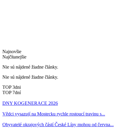
Najnovšie
Najčítanejšie
Nie sú nájdené žiadne články.
Nie sú nájdené žiadne články.
TOP 3dni
TOP 7dní
DNY KOGENERACE 2026
Vědci vysazují na Mostecku rychle rostoucí travinu s...
Obyvatelé okrajových částí České Lípy mohou od června...