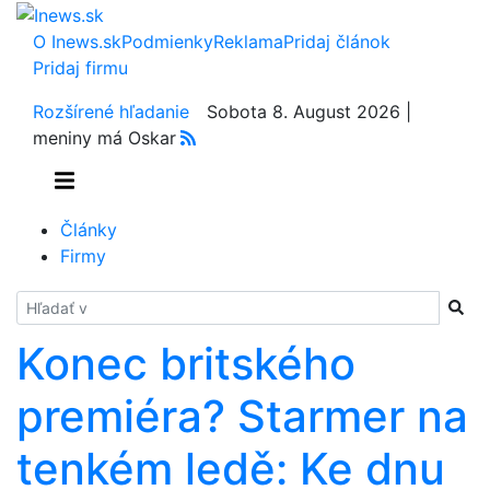
O Inews.sk
Podmienky
Reklama
Pridaj článok
Pridaj firmu
Rozšírené hľadanie
Sobota 8. August 2026 |
meniny má Oskar
Články
Firmy
Hladať
Konec britského
premiéra? Starmer na
tenkém ledě: Ke dnu