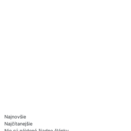
Najnovšie
Najčítanejšie
Nie sú nájdené žiadne články.