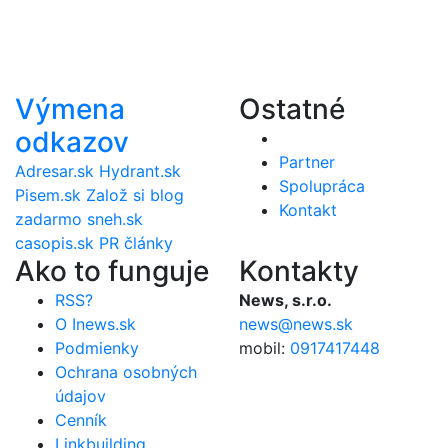
Výmena
Ostatné
odkazov
Partner
Adresar.sk
Hydrant.sk
Spolupráca
Pisem.sk
Založ si blog
Kontakt
zadarmo
sneh.sk
casopis.sk
PR články
Ako to funguje
Kontakty
RSS?
News, s.r.o.
O Inews.sk
news@news.sk
Podmienky
mobil:
0917417448
Ochrana osobných
údajov
Cenník
Linkbuilding