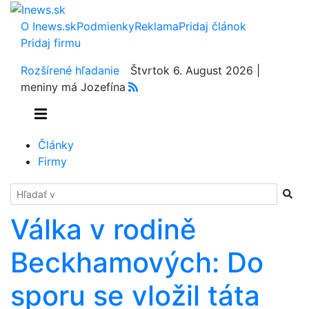
O Inews.sk
Podmienky
Reklama
Pridaj článok
Pridaj firmu
Rozšírené hľadanie
Štvrtok 6. August 2026 |
meniny má Jozefína
Články
Firmy
Hladať
Válka v rodině
Beckhamových: Do
sporu se vložil táta