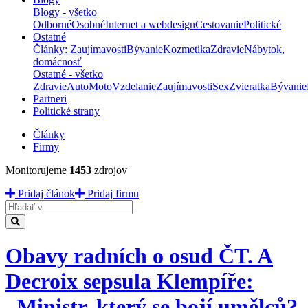
Blogy - všetko
Odborné
Osobné
Internet a webdesign
Cestovanie
Politické
Ostatné
Články: Zaujímavosti
Bývanie
Kozmetika
Zdravie
Nábytok,
domácnosť
Ostatné - všetko
Zdravie
Auto
Moto
Vzdelanie
Zaujímavosti
Sex
Zvieratka
Bývanie
Partneri
Politické strany
Články
Firmy
Monitorujeme
1453
zdrojov
Pridaj článok
Pridaj firmu
Hladať
Obavy radních o osud ČT. A
Decroix sepsula Klempíře:
„Ministr, který se bojí umělců?