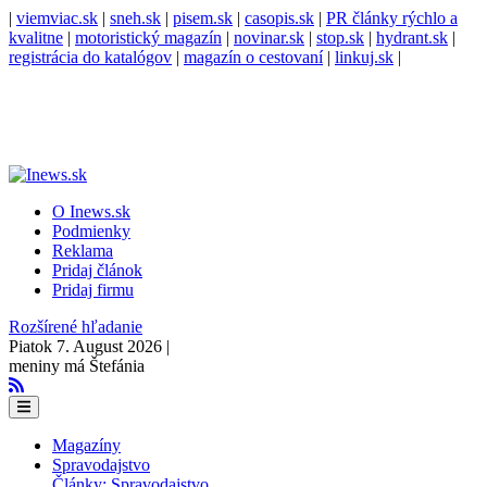
|
viemviac.sk
|
sneh.sk
|
pisem.sk
|
casopis.sk
|
PR články rýchlo a
kvalitne
|
motoristický magazín
|
novinar.sk
|
stop.sk
|
hydrant.sk
|
registrácia do katalógov
|
magazín o cestovaní
|
linkuj.sk
|
O Inews.sk
Podmienky
Reklama
Pridaj článok
Pridaj firmu
Rozšírené hľadanie
Piatok 7. August 2026 |
meniny má Štefánia
Magazíny
Spravodajstvo
Články: Spravodajstvo