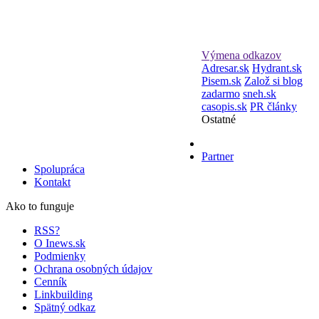
Výmena odkazov
Adresar.sk
Hydrant.sk
Pisem.sk
Založ si blog
zadarmo
sneh.sk
casopis.sk
PR články
Ostatné
Partner
Spolupráca
Kontakt
Ako to funguje
RSS?
O Inews.sk
Podmienky
Ochrana osobných údajov
Cenník
Linkbuilding
Spätný odkaz