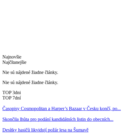
Najnovšie
Najčítanejšie
Nie sú nájdené žiadne články.
Nie sú nájdené žiadne články.
TOP 3dni
TOP 7dní
Časopisy Cosmopolitan a Harper’s Bazaar v Česku končí, po...
Skončila lhůta pro podání kandidátních listin do obecních...
Desítky hasičů likvidují požár lesa na Šumavě