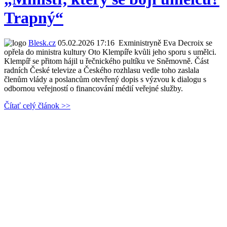
Trapný“
Blesk.cz
05.02.2026 17:16
Exministryně Eva Decroix se
opřela do ministra kultury Oto Klempíře kvůli jeho sporu s umělci.
Klempíř se přitom hájil u řečnického pultíku ve Sněmovně. Část
radních České televize a Českého rozhlasu vedle toho zaslala
členům vlády a poslancům otevřený dopis s výzvou k dialogu s
odbornou veřejností o financování médií veřejné služby.
Čítať celý článok >>