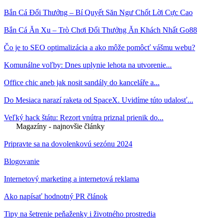
Bắn Cá Đổi Thưởng – Bí Quyết Săn Ngư Chốt Lời Cực Cao
Bắn Cá Ăn Xu – Trò Chơi Đổi Thưởng Ăn Khách Nhất Go88
Čo je to SEO optimalizácia a ako môže pomôcť vášmu webu?
Komunálne voľby: Dnes uplynie lehota na utvorenie...
Office chic aneb jak nosit sandály do kanceláře a...
Do Mesiaca narazí raketa od SpaceX. Uvidíme túto udalosť...
Veľký hack štátu: Rezort vnútra priznal prienik do...
Magazíny - najnovšie články
Pripravte sa na dovolenkovú sezónu 2024
Blogovanie
Internetový marketing a internetová reklama
Ako napísať hodnotný PR článok
Tipy na šetrenie peňaženky i životného prostredia