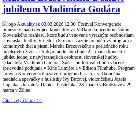
jubileum Vladimíra Godára
Aktuality.sk
03.03.2026 12:30
Festival Konvergencie
prinesie v marci dvojicu koncertov vo Veľkom koncertnom štúdiu
Slovenského rozhlasu, ktoré budú venované výrazným osobnostiam
slovenskej hudby. V nedeľu 8. marca zaznie premiérový program z
komorných diel a piesní Mareka Brezovského z posledného roku
umelcovho života. Druhým podujatím bude 22. marca koncert k
jubileu jednej z najvýraznejších osobností slovenskej hudby,
skladateľa Vladimíra Godára . Súčasťou festivalu budú viaceré
sprievodné podujatia v Kine Lumière a v Edison Filmhube. Program
jarných Konvergencií uzatvorí program Passio – veľkonočná
meditácia speváčky a huslistky Ivy Bittovej, violončelistu Jozefa
Luptáka a kazateľa Daniela Pastirčáka, 28. marca v Bratislave a 29.
marca v Žiline.
Čítať celý článok >>