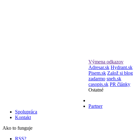
Výmena odkazov
Adresar.sk
Hydrant.sk
Pisem.sk
Založ si blog
zadarmo
sneh.sk
casopis.sk
PR články
Ostatné
Partner
Spolupráca
Kontakt
Ako to funguje
RSS?