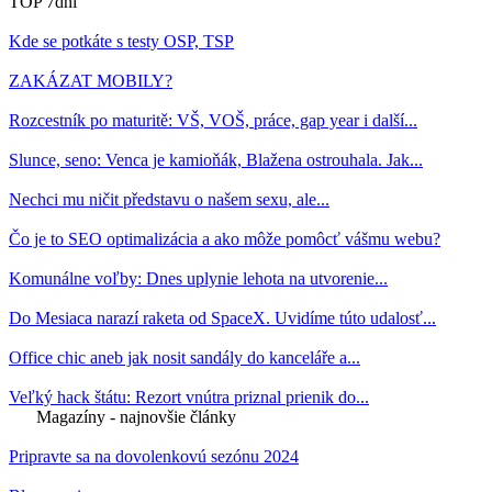
TOP 7dní
Kde se potkáte s testy OSP, TSP
ZAKÁZAT MOBILY?
Rozcestník po maturitě: VŠ, VOŠ, práce, gap year i další...
Slunce, seno: Venca je kamioňák, Blažena ostrouhala. Jak...
Nechci mu ničit představu o našem sexu, ale...
Čo je to SEO optimalizácia a ako môže pomôcť vášmu webu?
Komunálne voľby: Dnes uplynie lehota na utvorenie...
Do Mesiaca narazí raketa od SpaceX. Uvidíme túto udalosť...
Office chic aneb jak nosit sandály do kanceláře a...
Veľký hack štátu: Rezort vnútra priznal prienik do...
Magazíny - najnovšie články
Pripravte sa na dovolenkovú sezónu 2024