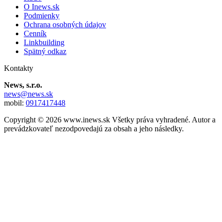
O Inews.sk
Podmienky
Ochrana osobných údajov
Cenník
Linkbuilding
Spätný odkaz
Kontakty
News, s.r.o.
news@news.sk
mobil:
0917417448
Copyright © 2026 www.inews.sk Všetky práva vyhradené. Autor a
prevádzkovateľ nezodpovedajú za obsah a jeho následky.