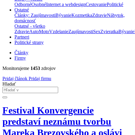
Odborné
Osobné
Internet a webdesign
Cestovanie
Politické
Ostatné
Články: Zaujímavosti
Bývanie
Kozmetika
Zdravie
Nábytok,
domácnosť
Ostatné - všetko
Zdravie
Auto
Moto
Vzdelanie
Zaujímavosti
Sex
Zvieratka
Bývanie
Partneri
Politické strany
Články
Firmy
Monitorujeme
1453
zdrojov
Pridaj článok
Pridaj firmu
Hladať
Festival Konvergencie
predstaví neznámu tvorbu
Mareka Brezovského a oslávi