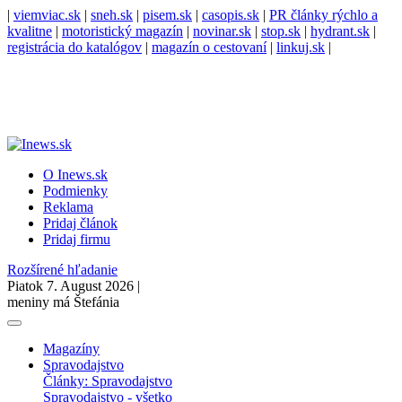
|
viemviac.sk
|
sneh.sk
|
pisem.sk
|
casopis.sk
|
PR články rýchlo a
kvalitne
|
motoristický magazín
|
novinar.sk
|
stop.sk
|
hydrant.sk
|
registrácia do katalógov
|
magazín o cestovaní
|
linkuj.sk
|
O Inews.sk
Podmienky
Reklama
Pridaj článok
Pridaj firmu
Rozšírené hľadanie
Piatok 7. August 2026 |
meniny má Štefánia
Magazíny
Spravodajstvo
Články: Spravodajstvo
Spravodajstvo - všetko