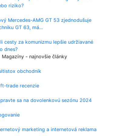
ebo riziko?
vý Mercedes-AMG GT 53 zjednodušuje
chniku GT 63, má...
li cesty za komunizmu lepšie udržiavané
o dnes?
Magazíny - najnovšie články
ltistox obchodník
ft-trade recenzie
ipravte sa na dovolenkovú sezónu 2024
ogovanie
ternetový marketing a internetová reklama