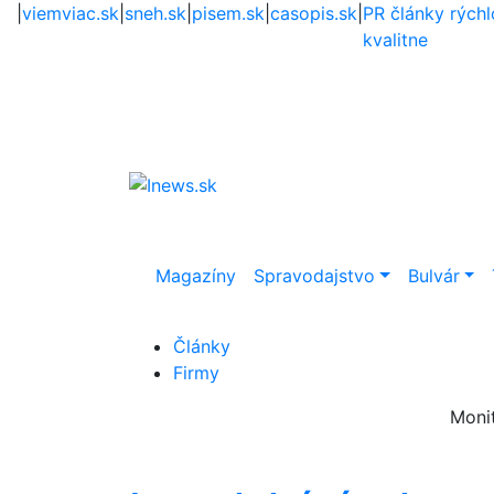
|
viemviac.sk
|
sneh.sk
|
pisem.sk
|
casopis.sk
|
PR články rýchl
kvalitne
Magazíny
Spravodajstvo
Bulvár
Články
Firmy
Moni