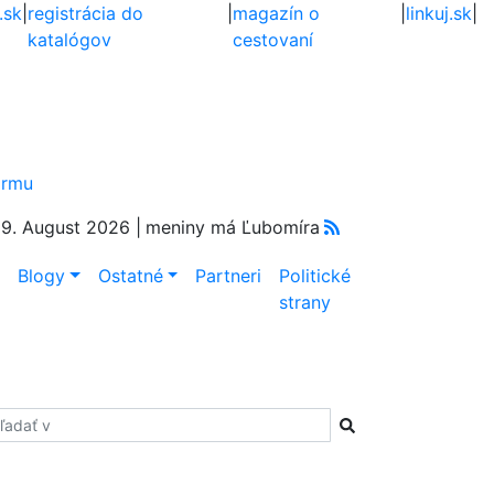
.sk
|
registrácia do
|
magazín o
|
linkuj.sk
|
katalógov
cestovaní
firmu
9. August 2026 |
meniny má Ľubomíra
e
Blogy
Ostatné
Partneri
Politické
strany
adať