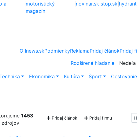
o a
|
motoristický
|
novinar.sk
|
stop.sk
|
hydrant
magazín
O Inews.sk
Podmienky
Reklama
Pridaj článok
Pridaj 
Rozšírené hľadanie
Nedeľa 
Technika
Ekonomika
Kultúra
Šport
Cestovani
torujeme
1453
Hl
Pridaj článok
Pridaj firmu
zdrojov