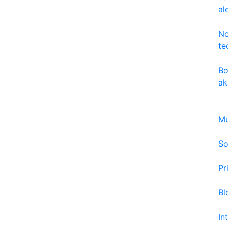
al
No
te
Bo
ak
Mu
So
Pr
Bl
In