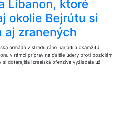
a Libanon, ktoré
j okolie Bejrútu si
h aj zranených
ská armáda v stredu ráno nariadila okamžitú
onu v rámci príprav na ďalšie údery proti pozíciám
 si doterajšia izraelská ofenzíva vyžiadala už