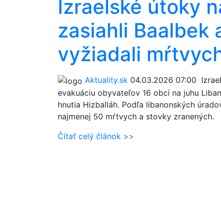
Izraelské útoky n
zasiahli Baalbek a
vyžiadali mŕtvyc
Aktuality.sk
04.03.2026 07:00
Izrael
evakuáciu obyvateľov 16 obcí na juhu Liban
hnutia Hizballáh. Podľa libanonských úradov
najmenej 50 mŕtvych a stovky zranených.
Čítať celý článok >>