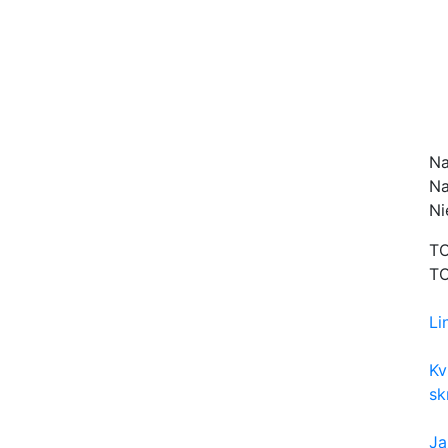
Na
Na
Ni
TO
TO
Li
Kv
sk
Ja