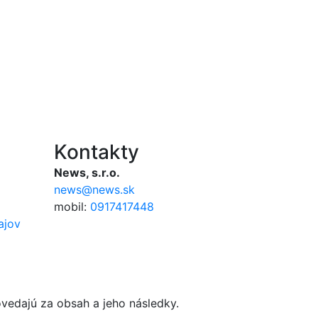
Kontakty
News, s.r.o.
news@news.sk
mobil:
0917417448
ajov
edajú za obsah a jeho následky.