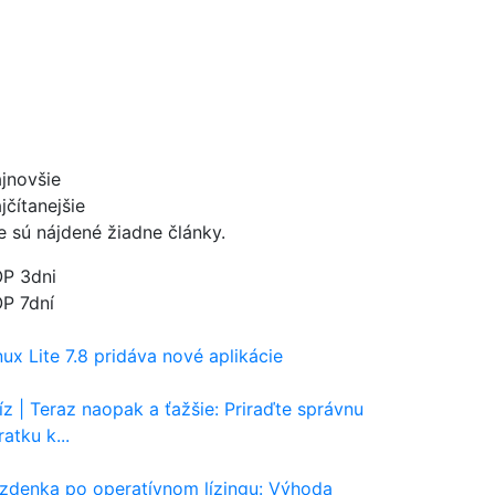
jnovšie
jčítanejšie
e sú nájdené žiadne články.
P 3dni
P 7dní
nux Lite 7.8 pridáva nové aplikácie
íz | Teraz naopak a ťažšie: Priraďte správnu
ratku k...
zdenka po operatívnom lízingu: Výhoda