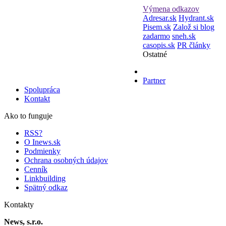
Výmena odkazov
Adresar.sk
Hydrant.sk
Pisem.sk
Založ si blog
zadarmo
sneh.sk
casopis.sk
PR články
Ostatné
Partner
Spolupráca
Kontakt
Ako to funguje
RSS?
O Inews.sk
Podmienky
Ochrana osobných údajov
Cenník
Linkbuilding
Spätný odkaz
Kontakty
News, s.r.o.