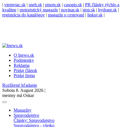
|
viemviac.sk
|
sneh.sk
|
pisem.sk
|
casopis.sk
|
PR články rýchlo a
kvalitne
|
motoristický magazín
|
novinar.sk
|
stop.sk
|
hydrant.sk
|
registrácia do katalógov
|
magazín o cestovaní
|
linkuj.sk
|
O Inews.sk
Podmienky
Reklama
Pridaj článok
Pridaj firmu
Rozšírené hľadanie
Sobota 8. August 2026 |
meniny má Oskar
Magazíny
Spravodajstvo
Články: Spravodajstvo
Spravodajstvo - všetko