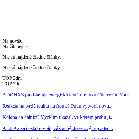
Najnovšie
Najčítanejšie
Nie sú nájdené žiadne články.
Nie sú nájdené žiadne články.
TOP 3dni
TOP 7dní
ADONXS predstavuje energickú letnú novinku Cherry On Your...
Reakcia na tvrdú realitu na fronte? Putin vytvoril novú...
Kolona na dálnici? Výzkum ukázal, ve kterém pruhu ji...
Audi A2 sa čoskoro vráti, zázračný dieselový trojvalec...