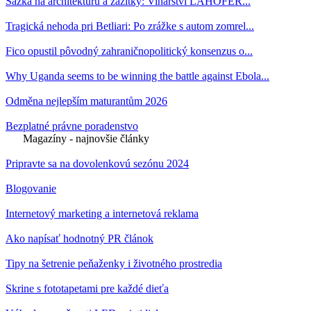
Sázka na architekturu a zážitky: Vinařství LAHOFER...
Tragická nehoda pri Betliari: Po zrážke s autom zomrel...
Fico opustil pôvodný zahraničnopolitický konsenzus o...
Why Uganda seems to be winning the battle against Ebola...
Odměna nejlepším maturantům 2026
Bezplatné právne poradenstvo
Magazíny - najnovšie články
Pripravte sa na dovolenkovú sezónu 2024
Blogovanie
Internetový marketing a internetová reklama
Ako napísať hodnotný PR článok
Tipy na šetrenie peňaženky i životného prostredia
Skrine s fototapetami pre každé dieťa