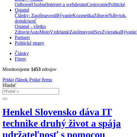
Odborné
Osobné
Internet a webdesign
Cestovanie
Politické
Ostatné
Články: Zaujímavosti
Bývanie
Kozmetika
Zdravie
Nábytok,
domácnosť
Ostatné - všetko
Zdravie
Auto
Moto
Vzdelanie
Zaujímavosti
Sex
Zvieratka
Bývanie
Partneri
Politické strany
Články
Firmy
Monitorujeme
1453
zdrojov
Pridaj článok
Pridaj firmu
Hladať
Henkel Slovensko dáva IT
technike druhý život a spája
udržateľnosť s pomocou