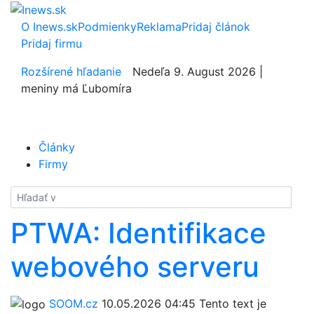
O Inews.sk
Podmienky
Reklama
Pridaj článok
Pridaj firmu
Rozšírené hľadanie
Nedeľa 9. August 2026 |
meniny má Ľubomíra
Články
Firmy
Hladať
PTWA: Identifikace
webového serveru
SOOM.cz
10.05.2026 04:45
Tento text je