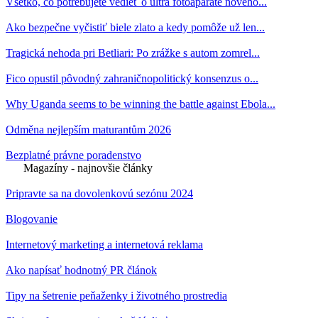
Všetko, čo potrebujete vedieť o ultra fotoaparáte nového...
Ako bezpečne vyčistiť biele zlato a kedy pomôže už len...
Tragická nehoda pri Betliari: Po zrážke s autom zomrel...
Fico opustil pôvodný zahraničnopolitický konsenzus o...
Why Uganda seems to be winning the battle against Ebola...
Odměna nejlepším maturantům 2026
Bezplatné právne poradenstvo
Magazíny - najnovšie články
Pripravte sa na dovolenkovú sezónu 2024
Blogovanie
Internetový marketing a internetová reklama
Ako napísať hodnotný PR článok
Tipy na šetrenie peňaženky i životného prostredia