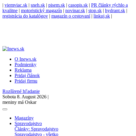
|
viemviac.sk
|
sneh.sk
|
pisem.sk
|
casopis.sk
|
PR články rýchlo a
kvalitne
|
motoristický magazín
|
novinar.sk
|
stop.sk
|
hydrant.sk
|
registrácia do katalógov
|
magazín o cestovaní
|
linkuj.sk
|
O Inews.sk
Podmienky
Reklama
Pridaj článok
Pridaj firmu
Rozšírené hľadanie
Sobota 8. August 2026 |
meniny má Oskar
Magazíny
Spravodajstvo
Články: Spravodajstvo
Spravodajstvo - všetko