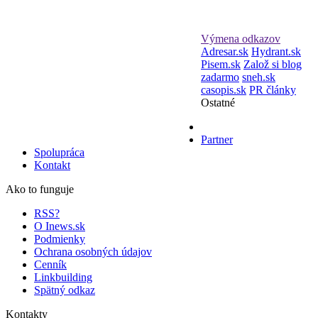
Výmena odkazov
Adresar.sk
Hydrant.sk
Pisem.sk
Založ si blog
zadarmo
sneh.sk
casopis.sk
PR články
Ostatné
Partner
Spolupráca
Kontakt
Ako to funguje
RSS?
O Inews.sk
Podmienky
Ochrana osobných údajov
Cenník
Linkbuilding
Spätný odkaz
Kontakty