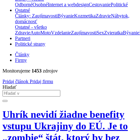
Odborné
Osobné
Internet a webdesign
Cestovanie
Politické
Ostatné
Články: Zaujímavosti
Bývanie
Kozmetika
Zdravie
Nábytok,
domácnosť
Ostatné - všetko
Zdravie
Auto
Moto
Vzdelanie
Zaujímavosti
Sex
Zvieratka
Bývanie
Partneri
Politické strany
Články
Firmy
Monitorujeme
1453
zdrojov
Pridaj článok
Pridaj firmu
Hladať
Uhrík nevidí žiadne benefity
vstupu Ukrajiny do EÚ. Je to
„zombie“ štát, ktorý by bez