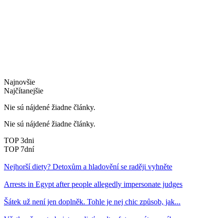
Najnovšie
Najčítanejšie
Nie sú nájdené žiadne články.
Nie sú nájdené žiadne články.
TOP 3dni
TOP 7dní
Nejhorší diety? Detoxům a hladovění se raději vyhněte
Arrests in Egypt after people allegedly impersonate judges
Šátek už není jen doplněk. Tohle je nej chic způsob, jak...