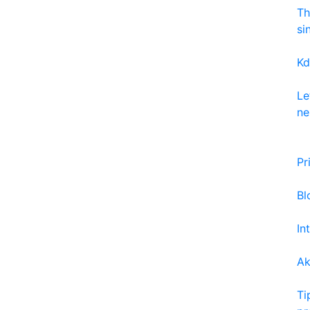
Th
si
Kd
Le
ne
Pr
Bl
In
Ak
Ti