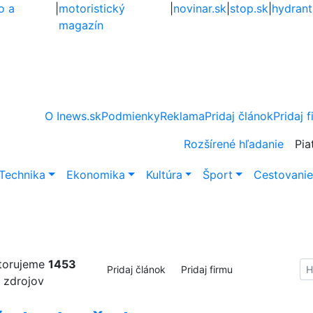
o a
|
motoristický
|
novinar.sk
|
stop.sk
|
hydrant
magazín
O Inews.sk
Podmienky
Reklama
Pridaj článok
Pridaj 
Rozšírené hľadanie
Pia
Technika
Ekonomika
Kultúra
Šport
Cestovani
torujeme
1453
Hl
Pridaj článok
Pridaj firmu
zdrojov