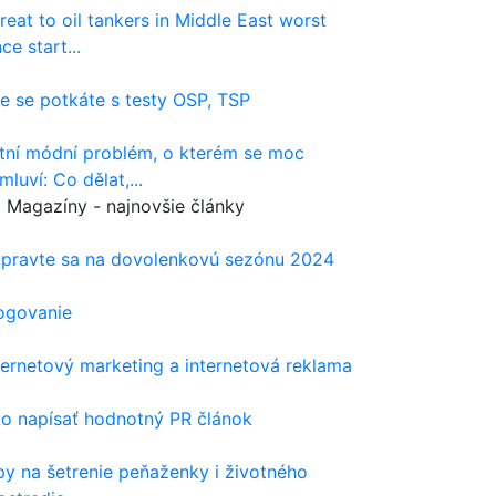
reat to oil tankers in Middle East worst
nce start...
e se potkáte s testy OSP, TSP
tní módní problém, o kterém se moc
mluví: Co dělat,...
Magazíny - najnovšie články
ipravte sa na dovolenkovú sezónu 2024
ogovanie
ternetový marketing a internetová reklama
o napísať hodnotný PR článok
py na šetrenie peňaženky i životného