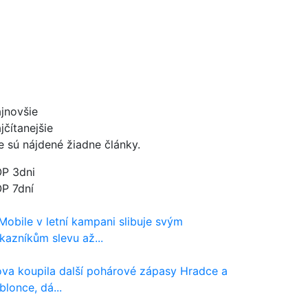
jnovšie
jčítanejšie
e sú nájdené žiadne články.
P 3dni
P 7dní
Mobile v letní kampani slibuje svým
kazníkům slevu až...
va koupila další pohárové zápasy Hradce a
blonce, dá...