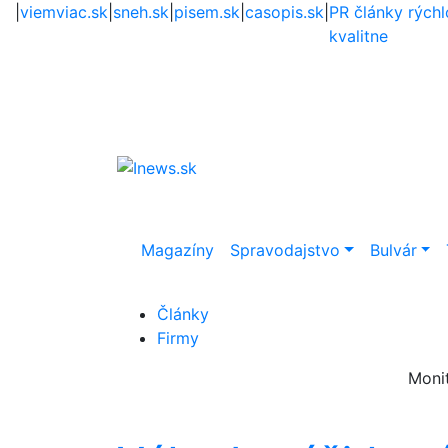
|
viemviac.sk
|
sneh.sk
|
pisem.sk
|
casopis.sk
|
PR články rýchl
kvalitne
Magazíny
Spravodajstvo
Bulvár
Články
Firmy
Moni