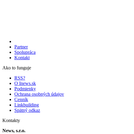
Partner
Spolupráca
Kontakt
Ako to funguje
RSS?
O Inews.sk
Podmienky
Ochrana osobných údajov
Cenník
Linkbuilding
Spätný odkaz
Kontakty
News, s.r.o.