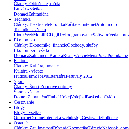
Články: Oblečenie, móda
Bulvár - všetko
Domáci
Zahraničné
Technika
Články: Elektro, elektronika
Počítače, internet
Auto, moto
Technika - všetko
Linux
Web
Mobil
PC
Digi
Hry
Programovanie
Software
Veda
Hard
Ekonomika
Články: Ekonomika, financie
Obchody, služby
Ekonomika - všetko
Domáca
Zahraničná
Kariéra
Reality
Akcie
Mena
Práca
Podnikanie
Kultúra
Články: Kultúra, umenie
Kultúra - všetko
Hudba
Film
Zábava
Literatúra
Festivaly 2012
Šport
Články: Šport, športové potreby
Šport - všetko
Domov
Zahraničné
Futbal
Hokej
Volejbal
Basketbal
Cyklo
Cestovanie
Blogy
Blogy - všetko
Odborné
Osobné
Internet a webdesign
Cestovanie
Politické
Ostatné
Články: Zaujímavosti
Bývanie
Kozmetika
Zdravie
Nábytok, dom