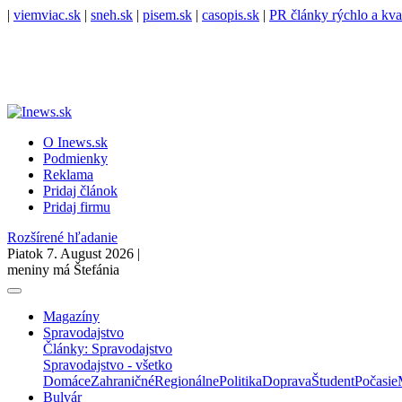
|
viemviac.sk
|
sneh.sk
|
pisem.sk
|
casopis.sk
|
PR články rýchlo a kva
O Inews.sk
Podmienky
Reklama
Pridaj článok
Pridaj firmu
Rozšírené hľadanie
Piatok 7. August 2026 |
meniny má Štefánia
Magazíny
Spravodajstvo
Články: Spravodajstvo
Spravodajstvo - všetko
Domáce
Zahraničné
Regionálne
Politika
Doprava
Študent
Počasie
Bulvár