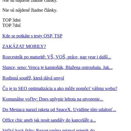
Nie sú nájdené žiadne články.
Nie sú nájdené žiadne články.
TOP 3dni
TOP 7dní
Kde se potkáte s testy OSP, TSP
ZAKÁZAT MOBILY?
Rozcestník po maturitě: VŠ, VOŠ, práce, gap year i další...
Slunce, seno: Venca je kamioňák, Blažena ostrouhala. Jak...
Rodinná soutěž, která dává smysl
Čo je to SEO optimalizácia a ako môže pomôcť vášmu webu?
Komunálne voľby: Dnes uplynie lehota na utvorenie...
Do Mesiaca narazí raketa od SpaceX. Uvidíme túto udalosť...
Office chic aneb jak nosit sandály do kanceláře a...
Veľký hack štátu: Rezort vnútra priznal prienik do...