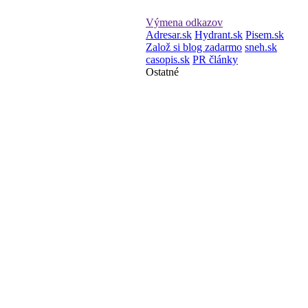
Výmena odkazov
Adresar.sk
Hydrant.sk
Pisem.sk
Založ si blog zadarmo
sneh.sk
casopis.sk
PR články
Ostatné