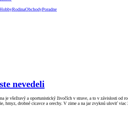
Hobby
Rodina
Obchody
Poradne
ste nevedeli
na je všežravý a oportunistický živočích v strave, a to v závislosti od 
ie, hmyz, drobné cicavce a orechy. V zime a na jar zvyknú uloviť viac ž