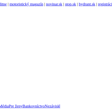
litne
|
motoristický magazín
|
novinar.sk
|
stop.sk
|
hydrant.sk
|
registrá
Média
Pre ženy
Bankovníctvo
Nezávislé