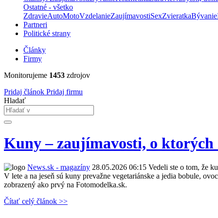
Ostatné - všetko
Zdravie
Auto
Moto
Vzdelanie
Zaujímavosti
Sex
Zvieratka
Bývanie
Partneri
Politické strany
Články
Firmy
Monitorujeme
1453
zdrojov
Pridaj článok
Pridaj firmu
Hladať
Kuny – zaujímavosti, o ktorých 
News.sk - magazíny
28.05.2026 06:15
Vedeli ste o tom, že ku
V lete a na jeseň sú kuny prevažne vegetariánske a jedia bobule, ovoc
zobrazený ako prvý na Fotomodelka.sk.
Čítať celý článok >>