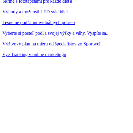
Skrine s fototapetami pre každé dieťa
Výhody a možnosti LED svietidiel
Tesnenie podľa individuálnych potrieb
Vyberte si posteľ podľa svojej výšky a váhy. Vyspíte sa...
Výživový plán na mieru od špecialistov zo Sportwell
Eye Tracking v online marketingu