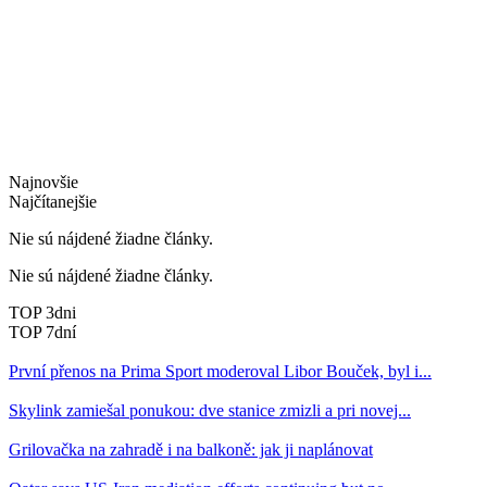
Najnovšie
Najčítanejšie
Nie sú nájdené žiadne články.
Nie sú nájdené žiadne články.
TOP 3dni
TOP 7dní
První přenos na Prima Sport moderoval Libor Bouček, byl i...
Skylink zamiešal ponukou: dve stanice zmizli a pri novej...
Grilovačka na zahradě i na balkoně: jak ji naplánovat