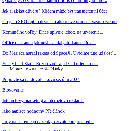
Qatar says US-Iran mediation efforts continuing but no...
Jak si získat důvěru? Klíčem může být transparentní účet
Čo je to SEO optimalizácia a ako môže pomôcť vášmu webu?
Komunálne voľby: Dnes uplynie lehota na utvorenie...
Office chic aneb jak nosit sandály do kanceláře a...
Do Mesiaca narazí raketa od SpaceX. Uvidíme túto udalosť...
Veľký hack štátu: Rezort vnútra priznal prienik do...
Magazíny - najnovšie články
Pripravte sa na dovolenkovú sezónu 2024
Blogovanie
Internetový marketing a internetová reklama
Ako napísať hodnotný PR článok
Tipy na šetrenie peňaženky i životného prostredia