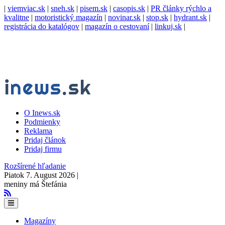
|
viemviac.sk
|
sneh.sk
|
pisem.sk
|
casopis.sk
|
PR články rýchlo a
kvalitne
|
motoristický magazín
|
novinar.sk
|
stop.sk
|
hydrant.sk
|
registrácia do katalógov
|
magazín o cestovaní
|
linkuj.sk
|
O Inews.sk
Podmienky
Reklama
Pridaj článok
Pridaj firmu
Rozšírené hľadanie
Piatok 7. August 2026 |
meniny má Štefánia
Magazíny