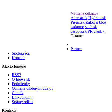
Výmena odkazov
Adresar.sk
Hydrant.sk
Pisem.sk
Založ si blog
zadarmo
sneh.sk
casopis.sk
PR články
Ostatné
Partner
Spolupráca
Kontakt
Ako to funguje
RSS?
O Inews.sk
Podmienky
Ochrana osobných údajov
Cenník
Linkbuilding
Spätný odkaz
Kontakty