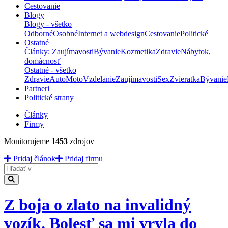
Cestovanie
Blogy
Blogy - všetko
Odborné
Osobné
Internet a webdesign
Cestovanie
Politické
Ostatné
Články: Zaujímavosti
Bývanie
Kozmetika
Zdravie
Nábytok,
domácnosť
Ostatné - všetko
Zdravie
Auto
Moto
Vzdelanie
Zaujímavosti
Sex
Zvieratka
Bývanie
Partneri
Politické strany
Články
Firmy
Monitorujeme
1453
zdrojov
Pridaj článok
Pridaj firmu
Hladať
Z boja o zlato na invalidný
vozík. Bolesť sa mi vryla do