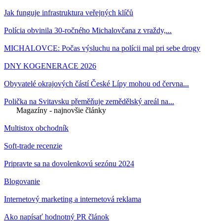
Jak funguje infrastruktura veřejných klíčů
Polícia obvinila 30-ročného Michalovčana z vraždy,...
MICHALOVCE: Počas výsluchu na polícii mal pri sebe drogy
DNY KOGENERACE 2026
Obyvatelé okrajových částí České Lípy mohou od června...
Polička na Svitavsku přeměňuje zemědělský areál na...
Magazíny - najnovšie články
Multistox obchodník
Soft-trade recenzie
Pripravte sa na dovolenkovú sezónu 2024
Blogovanie
Internetový marketing a internetová reklama
Ako napísať hodnotný PR článok