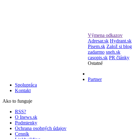
Výmena odkazov
Adresar.sk
Hydrant.sk
Pisem.sk
Založ si blog
zadarmo
sneh.sk
casopis.sk
PR články
Ostatné
Partner
Spolupráca
Kontakt
Ako to funguje
RSS?
O Inews.sk
Podmienky
Ochrana osobných údajov
Cenník