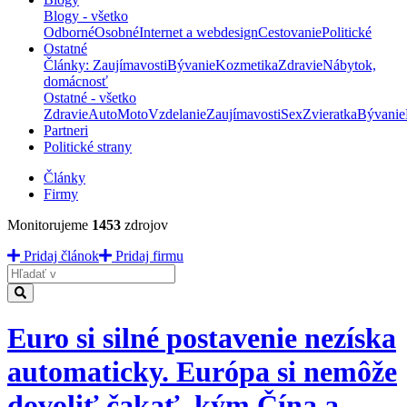
Blogy - všetko
Odborné
Osobné
Internet a webdesign
Cestovanie
Politické
Ostatné
Články: Zaujímavosti
Bývanie
Kozmetika
Zdravie
Nábytok,
domácnosť
Ostatné - všetko
Zdravie
Auto
Moto
Vzdelanie
Zaujímavosti
Sex
Zvieratka
Bývanie
Partneri
Politické strany
Články
Firmy
Monitorujeme
1453
zdrojov
Pridaj článok
Pridaj firmu
Hladať
Euro si silné postavenie nezíska
automaticky. Európa si nemôže
dovoliť čakať, kým Čína a