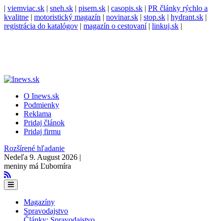
|
viemviac.sk
|
sneh.sk
|
pisem.sk
|
casopis.sk
|
PR články rýchlo a
kvalitne
|
motoristický magazín
|
novinar.sk
|
stop.sk
|
hydrant.sk
|
registrácia do katalógov
|
magazín o cestovaní
|
linkuj.sk
|
O Inews.sk
Podmienky
Reklama
Pridaj článok
Pridaj firmu
Rozšírené hľadanie
Nedeľa 9. August 2026 |
meniny má Ľubomíra
Magazíny
Spravodajstvo
Články: Spravodajstvo