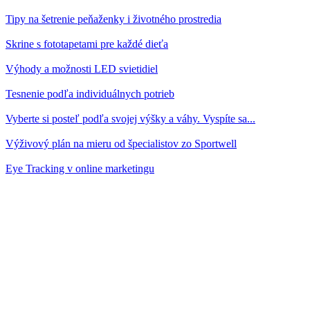
Tipy na šetrenie peňaženky i životného prostredia
Skrine s fototapetami pre každé dieťa
Výhody a možnosti LED svietidiel
Tesnenie podľa individuálnych potrieb
Vyberte si posteľ podľa svojej výšky a váhy. Vyspíte sa...
Výživový plán na mieru od špecialistov zo Sportwell
Eye Tracking v online marketingu