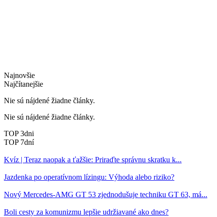
Najnovšie
Najčítanejšie
Nie sú nájdené žiadne články.
Nie sú nájdené žiadne články.
TOP 3dni
TOP 7dní
Kvíz | Teraz naopak a ťažšie: Priraďte správnu skratku k...
Jazdenka po operatívnom lízingu: Výhoda alebo riziko?
Nový Mercedes-AMG GT 53 zjednodušuje techniku GT 63, má...
Boli cesty za komunizmu lepšie udržiavané ako dnes?