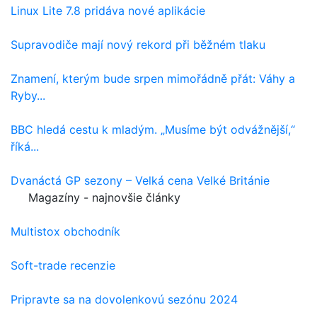
Linux Lite 7.8 pridáva nové aplikácie
Supravodiče mají nový rekord při běžném tlaku
Znamení, kterým bude srpen mimořádně přát: Váhy a
Ryby...
BBC hledá cestu k mladým. „Musíme být odvážnější,“
říká...
Dvanáctá GP sezony – Velká cena Velké Británie
Magazíny - najnovšie články
Multistox obchodník
Soft-trade recenzie
Pripravte sa na dovolenkovú sezónu 2024