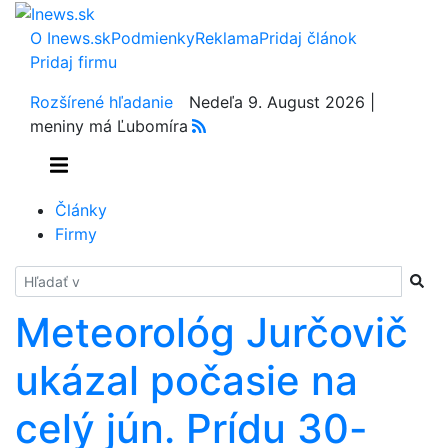
O Inews.sk
Podmienky
Reklama
Pridaj článok
Pridaj firmu
Rozšírené hľadanie
Nedeľa 9. August 2026 |
meniny má Ľubomíra
Články
Firmy
Hladať
Meteorológ Jurčovič
ukázal počasie na
celý jún. Prídu 30-