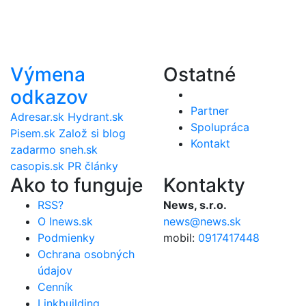
Výmena
Ostatné
odkazov
Partner
Adresar.sk
Hydrant.sk
Spolupráca
Pisem.sk
Založ si blog
Kontakt
zadarmo
sneh.sk
casopis.sk
PR články
Ako to funguje
Kontakty
RSS?
News, s.r.o.
O Inews.sk
news@news.sk
Podmienky
mobil:
0917417448
Ochrana osobných
údajov
Cenník
Linkbuilding