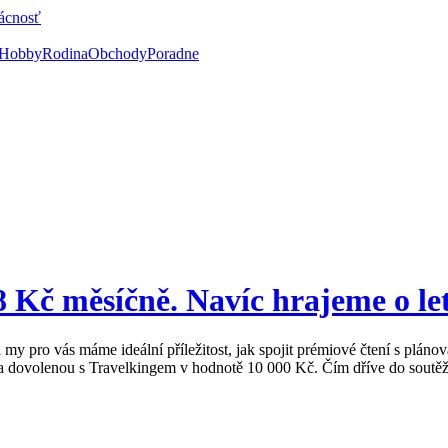
ácnosť
Hobby
Rodina
Obchody
Poradne
č měsíčně. Navíc hrajeme o letn
 my pro vás máme ideální příležitost, jak spojit prémiové čtení s plá
 dovolenou s Travelkingem v hodnotě 10 000 Kč. Čím dříve do soutěže v