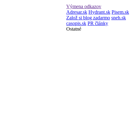
Výmena odkazov
Adresar.sk
Hydrant.sk
Pisem.sk
Založ si blog zadarmo
sneh.sk
casopis.sk
PR články
Ostatné