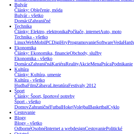
Bulvár
Články: Oblečenie, móda
Bulvár - všetko
Domáci
Zahraničné
Technika
Články: Elektro, elektronika
Počítače, internet
Auto, moto
Technika - všetko
Linux
Web
Mobil
PC
Digi
Hry
Programovanie
Software
Veda
Hard
Ekonomika
Články: Ekonomika, financie
Obchody, služby
Ekonomika - všetko
Domáca
Zahraničná
Kariéra
Reality
Akcie
Mena
Práca
Podnikanie
Kultúra
Články: Kultúra, umenie
Kultúra - všetko
Hudba
Film
Zábava
Literatúra
Festivaly 2012
Šport
Články: Šport, športové potreby
Šport - všetko
Domov
Zahraničné
Futbal
Hokej
Volejbal
Basketbal
Cyklo
Cestovanie
Blogy
Blogy - všetko
Odborné
Osobné
Internet a webdesign
Cestovanie
Politické
Ostatné