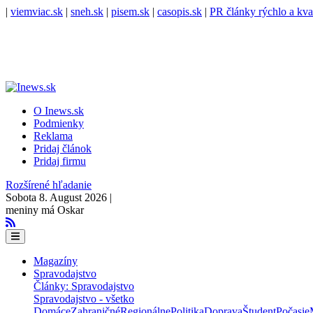
|
viemviac.sk
|
sneh.sk
|
pisem.sk
|
casopis.sk
|
PR články rýchlo a kva
O Inews.sk
Podmienky
Reklama
Pridaj článok
Pridaj firmu
Rozšírené hľadanie
Sobota 8. August 2026 |
meniny má Oskar
Magazíny
Spravodajstvo
Články: Spravodajstvo
Spravodajstvo - všetko
Domáce
Zahraničné
Regionálne
Politika
Doprava
Študent
Počasie