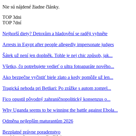
Nie sú nájdené žiadne články.
TOP 3dni
TOP 7dní
Nejhorší diety? Detoxům a hladovění se raději vyhněte
Arrests in Egypt after people allegedly impersonate judges
Šátek už není jen doplněk. Tohle je nej chic způsob, jak...
Všetko, čo potrebujete vedieť o ultra fotoaparáte nového...
Ako bezpečne vyčistiť biele zlato a kedy pomôže už len...
Tragická nehoda pri Betliari: Po zrážke s autom zomrel...
Fico opustil pôvodný zahraničnopolitický konsenzus o...
Why Uganda seems to be winning the battle against Ebola...
Odměna nejlepším maturantům 2026
Bezplatné právne poradenstvo