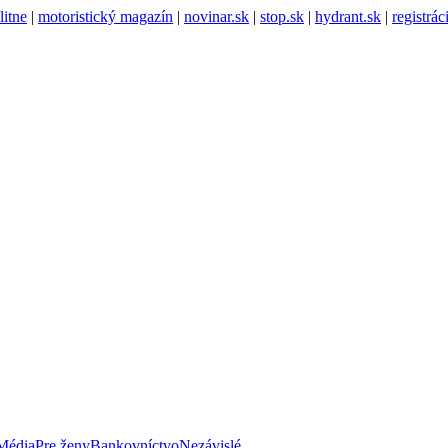
litne
|
motoristický magazín
|
novinar.sk
|
stop.sk
|
hydrant.sk
|
registrá
Média
Pre ženy
Bankovníctvo
Nezávislé