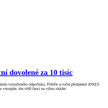
í dovolené za 10 tisíc
nováním vytouženého odpočinku. Pořiďte si roční předplatné iDNES
stoupíte, tím větší šanci na výhru získáte.