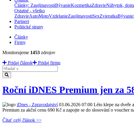
Články: Zaujímavosti
Bývanie
Kozmetika
Zdravie
Nábytok, dom
Ostatné - všetko
Zdravie
Auto
Moto
Vzdelanie
Zaujímavosti
Sex
Zvieratka
Bývanie
Partneri
Politické strany
Články
Firmy
Monitorujeme
1453
zdrojov
Pridaj článok
Pridaj firmu
Hladať
Roční iDNES Premium jen za 58 K
iDnes - Zpravodajství
03.06.2026 07:00
Léto klepe na dveře a
Premium za akční cenu 690 Kč a zapojte se do slosování o voucher na
Čítať celý článok >>