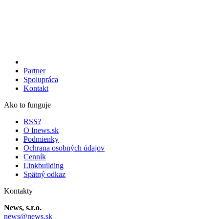
Partner
Spolupráca
Kontakt
Ako to funguje
RSS?
O Inews.sk
Podmienky
Ochrana osobných údajov
Cenník
Linkbuilding
Spätný odkaz
Kontakty
News, s.r.o.
news@news.sk