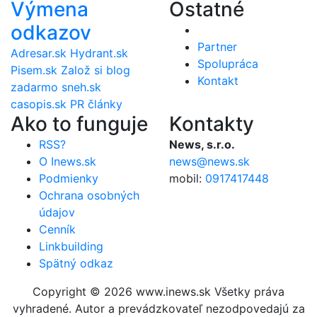
Výmena
Ostatné
odkazov
Partner
Adresar.sk
Hydrant.sk
Spolupráca
Pisem.sk
Založ si blog
Kontakt
zadarmo
sneh.sk
casopis.sk
PR články
Ako to funguje
Kontakty
RSS?
News, s.r.o.
O Inews.sk
news@news.sk
Podmienky
mobil:
0917417448
Ochrana osobných
údajov
Cenník
Linkbuilding
Spätný odkaz
Copyright © 2026 www.inews.sk Všetky práva
vyhradené. Autor a prevádzkovateľ nezodpovedajú za