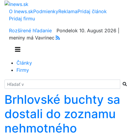
O Inews.sk
Podmienky
Reklama
Pridaj článok
Pridaj firmu
Rozšírené hľadanie
Pondelok 10. August 2026 |
meniny má Vavrinec
Články
Firmy
Hladať
Brhlovské buchty sa
dostali do zoznamu
nehmotného