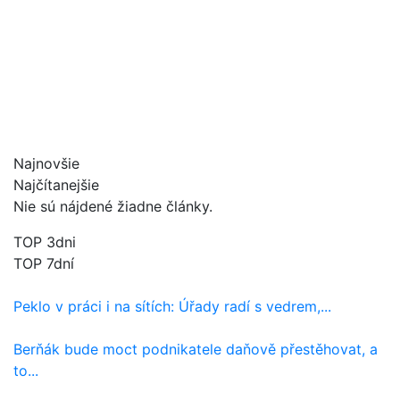
Najnovšie
Najčítanejšie
Nie sú nájdené žiadne články.
TOP 3dni
TOP 7dní
Peklo v práci i na sítích: Úřady radí s vedrem,...
Berňák bude moct podnikatele daňově přestěhovat, a
to...