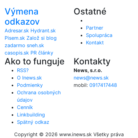
Výmena
Ostatné
odkazov
Partner
Adresar.sk
Hydrant.sk
Spolupráca
Pisem.sk
Založ si blog
Kontakt
zadarmo
sneh.sk
casopis.sk
PR články
Ako to funguje
Kontakty
RSS?
News, s.r.o.
O Inews.sk
news@news.sk
Podmienky
mobil:
0917417448
Ochrana osobných
údajov
Cenník
Linkbuilding
Spätný odkaz
Copyright © 2026 www.inews.sk Všetky práva