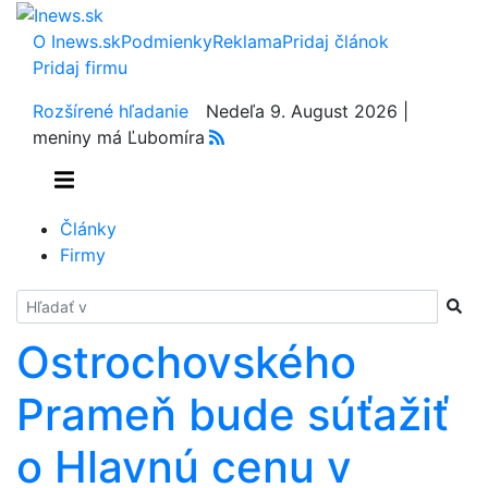
O Inews.sk
Podmienky
Reklama
Pridaj článok
Pridaj firmu
Rozšírené hľadanie
Nedeľa 9. August 2026 |
meniny má Ľubomíra
Články
Firmy
Hladať
Ostrochovského
Prameň bude súťažiť
o Hlavnú cenu v