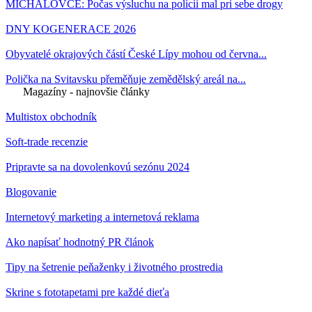
MICHALOVCE: Počas výsluchu na polícii mal pri sebe drogy
DNY KOGENERACE 2026
Obyvatelé okrajových částí České Lípy mohou od června...
Polička na Svitavsku přeměňuje zemědělský areál na...
Magazíny - najnovšie články
Multistox obchodník
Soft-trade recenzie
Pripravte sa na dovolenkovú sezónu 2024
Blogovanie
Internetový marketing a internetová reklama
Ako napísať hodnotný PR článok
Tipy na šetrenie peňaženky i životného prostredia
Skrine s fototapetami pre každé dieťa