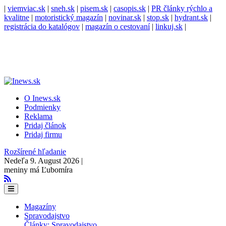
|
viemviac.sk
|
sneh.sk
|
pisem.sk
|
casopis.sk
|
PR články rýchlo a
kvalitne
|
motoristický magazín
|
novinar.sk
|
stop.sk
|
hydrant.sk
|
registrácia do katalógov
|
magazín o cestovaní
|
linkuj.sk
|
O Inews.sk
Podmienky
Reklama
Pridaj článok
Pridaj firmu
Rozšírené hľadanie
Nedeľa 9. August 2026 |
meniny má Ľubomíra
Magazíny
Spravodajstvo
Články: Spravodajstvo