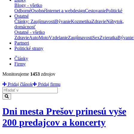
Blogy - všetko
Odborné
Osobné
Internet a webdesign
Cestovanie
Politické
Ostatné
Články: Zaujímavosti
Bývanie
Kozmetika
Zdravie
Nábytok,
domácnosť
Ostatné - všetko
Zdravie
Auto
Moto
Vzdelanie
Zaujímavosti
Sex
Zvieratka
Bývanie
Partneri
Politické strany
Články
Firmy
Monitorujeme
1453
zdrojov
Pridaj článok
Pridaj firmu
Hladať
Dni mesta Prešov prinesú vyše
200 predajcov a koncerty