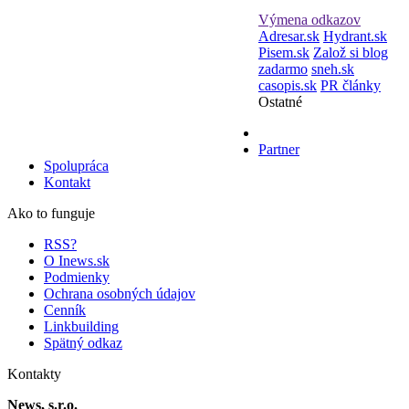
Výmena odkazov
Adresar.sk
Hydrant.sk
Pisem.sk
Založ si blog
zadarmo
sneh.sk
casopis.sk
PR články
Ostatné
Partner
Spolupráca
Kontakt
Ako to funguje
RSS?
O Inews.sk
Podmienky
Ochrana osobných údajov
Cenník
Linkbuilding
Spätný odkaz
Kontakty
News, s.r.o.