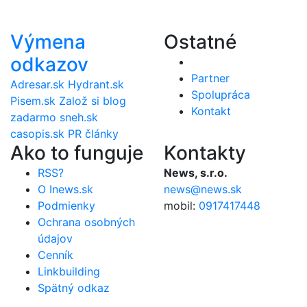
Výmena
Ostatné
odkazov
Partner
Adresar.sk
Hydrant.sk
Spolupráca
Pisem.sk
Založ si blog
Kontakt
zadarmo
sneh.sk
casopis.sk
PR články
Ako to funguje
Kontakty
RSS?
News, s.r.o.
O Inews.sk
news@news.sk
Podmienky
mobil:
0917417448
Ochrana osobných
údajov
Cenník
Linkbuilding
Spätný odkaz