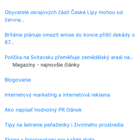
Obyvatelé okrajových částí České Lípy mohou od
června...
Británie plánuje omezit emise do konce příští dekády o
87...
Polička na Svitavsku přeměňuje zemědělský areál na...
Magazíny - najnovšie články
Blogovanie
Internetový marketing a internetová reklama
Ako napísať hodnotný PR článok
Tipy na šetrenie peňaženky i životného prostredia
Skrine s fototapetami pre každé dieťa