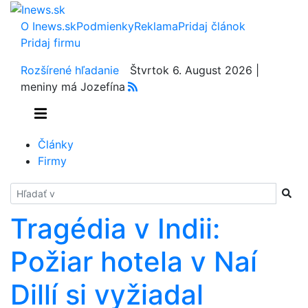
O Inews.sk
Podmienky
Reklama
Pridaj článok
Pridaj firmu
Rozšírené hľadanie
Štvrtok 6. August 2026 |
meniny má Jozefína
Články
Firmy
Hladať
Tragédia v Indii:
Požiar hotela v Naí
Dillí si vyžiadal