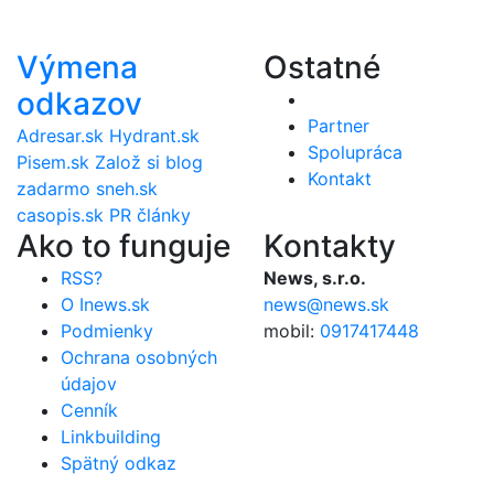
Výmena
Ostatné
odkazov
Partner
Adresar.sk
Hydrant.sk
Spolupráca
Pisem.sk
Založ si blog
Kontakt
zadarmo
sneh.sk
casopis.sk
PR články
Ako to funguje
Kontakty
RSS?
News, s.r.o.
O Inews.sk
news@news.sk
Podmienky
mobil:
0917417448
Ochrana osobných
údajov
Cenník
Linkbuilding
Spätný odkaz