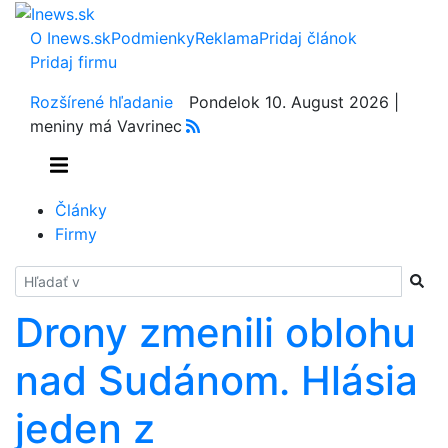
O Inews.sk
Podmienky
Reklama
Pridaj článok
Pridaj firmu
Rozšírené hľadanie
Pondelok 10. August 2026 |
meniny má Vavrinec
Články
Firmy
Hladať
Drony zmenili oblohu
nad Sudánom. Hlásia
jeden z