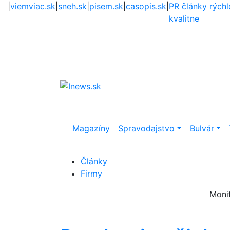
|
viemviac.sk
|
sneh.sk
|
pisem.sk
|
casopis.sk
|
PR články rýchl
kvalitne
Magazíny
Spravodajstvo
Bulvár
Články
Firmy
Moni