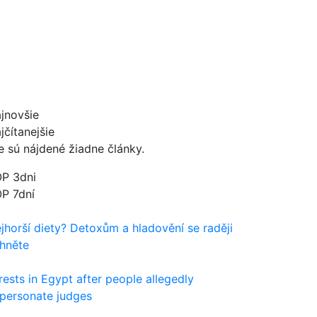
jnovšie
jčítanejšie
e sú nájdené žiadne články.
P 3dni
P 7dní
jhorší diety? Detoxům a hladovění se raději
hněte
rests in Egypt after people allegedly
personate judges