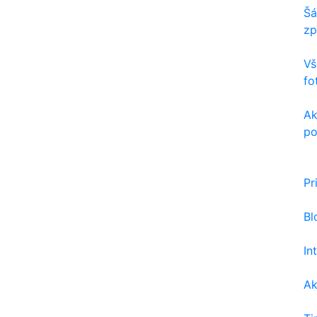
Šá
zp
Vš
fo
Ak
po
Pr
Bl
In
Ak