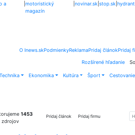
o a
|
motoristický
|
novinar.sk
|
stop.sk
|
hydrant
magazín
O Inews.sk
Podmienky
Reklama
Pridaj článok
Pridaj 
Rozšírené hľadanie
So
Technika
Ekonomika
Kultúra
Šport
Cestovani
torujeme
1453
Hl
Pridaj článok
Pridaj firmu
zdrojov