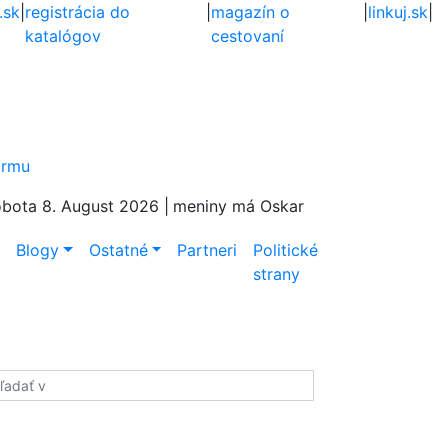
.sk
|
registrácia do
|
magazín o
|
linkuj.sk
|
katalógov
cestovaní
firmu
bota 8. August 2026 |
meniny má Oskar
e
Blogy
Ostatné
Partneri
Politické
strany
adať