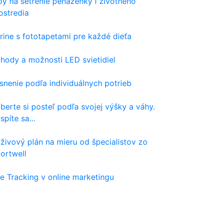
py na šetrenie peňaženky i životného
ostredia
rine s fototapetami pre každé dieťa
hody a možnosti LED svietidiel
snenie podľa individuálnych potrieb
berte si posteľ podľa svojej výšky a váhy.
spíte sa...
živový plán na mieru od špecialistov zo
ortwell
e Tracking v online marketingu