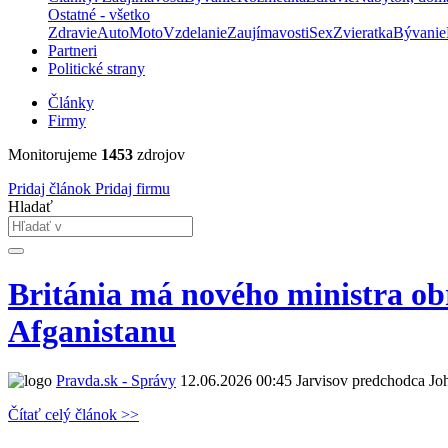
Ostatné - všetko
Zdravie
Auto
Moto
Vzdelanie
Zaujímavosti
Sex
Zvieratka
Bývanie
Partneri
Politické strany
Články
Firmy
Monitorujeme
1453
zdrojov
Pridaj článok
Pridaj firmu
Hladať
Británia má nového ministra ob
Afganistanu
Pravda.sk - Správy
12.06.2026 00:45
Jarvisov predchodca Joh
Čítať celý článok >>