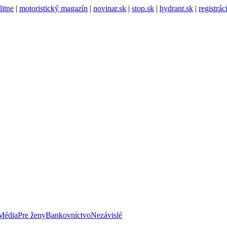
litne
|
motoristický magazín
|
novinar.sk
|
stop.sk
|
hydrant.sk
|
registrá
Média
Pre ženy
Bankovníctvo
Nezávislé