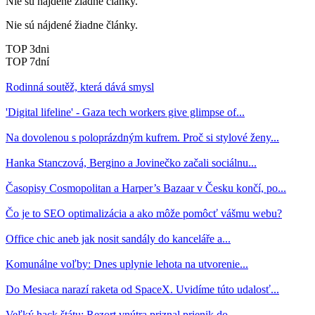
Nie sú nájdené žiadne články.
Nie sú nájdené žiadne články.
TOP 3dni
TOP 7dní
Rodinná soutěž, která dává smysl
'Digital lifeline' - Gaza tech workers give glimpse of...
Na dovolenou s poloprázdným kufrem. Proč si stylové ženy...
Hanka Stanczová, Bergino a Jovinečko začali sociálnu...
Časopisy Cosmopolitan a Harper’s Bazaar v Česku končí, po...
Čo je to SEO optimalizácia a ako môže pomôcť vášmu webu?
Office chic aneb jak nosit sandály do kanceláře a...
Komunálne voľby: Dnes uplynie lehota na utvorenie...
Do Mesiaca narazí raketa od SpaceX. Uvidíme túto udalosť...
Veľký hack štátu: Rezort vnútra priznal prienik do...