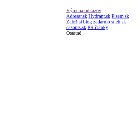
Výmena odkazov
Adresar.sk
Hydrant.sk
Pisem.sk
Založ si blog zadarmo
sneh.sk
casopis.sk
PR články
Ostatné