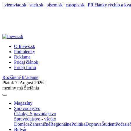
|
viemviac.sk
|
sneh.sk
|
pisem.sk
|
casopis.sk
|
PR články rýchlo a kva
O Inews.sk
Podmienky
Reklama
Pridaj článok
Pridaj firmu
Rozšírené hľadanie
Piatok 7. August 2026 |
meniny má Štefánia
Magazíny
Spravodajstvo
Články: Spravodajstvo
Spravodajstvo - všetko
Domáce
Zahraničné
Regionálne
Politika
Doprava
Študent
Počasie
Bulvár