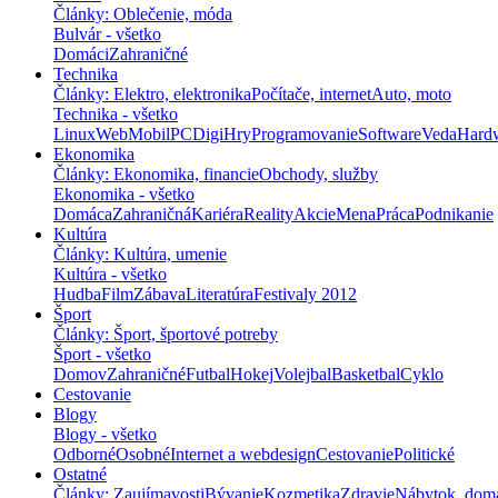
Články: Oblečenie, móda
Bulvár - všetko
Domáci
Zahraničné
Technika
Články: Elektro, elektronika
Počítače, internet
Auto, moto
Technika - všetko
Linux
Web
Mobil
PC
Digi
Hry
Programovanie
Software
Veda
Hard
Ekonomika
Články: Ekonomika, financie
Obchody, služby
Ekonomika - všetko
Domáca
Zahraničná
Kariéra
Reality
Akcie
Mena
Práca
Podnikanie
Kultúra
Články: Kultúra, umenie
Kultúra - všetko
Hudba
Film
Zábava
Literatúra
Festivaly 2012
Šport
Články: Šport, športové potreby
Šport - všetko
Domov
Zahraničné
Futbal
Hokej
Volejbal
Basketbal
Cyklo
Cestovanie
Blogy
Blogy - všetko
Odborné
Osobné
Internet a webdesign
Cestovanie
Politické
Ostatné
Články: Zaujímavosti
Bývanie
Kozmetika
Zdravie
Nábytok, dom