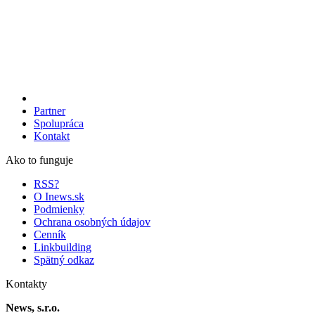
Partner
Spolupráca
Kontakt
Ako to funguje
RSS?
O Inews.sk
Podmienky
Ochrana osobných údajov
Cenník
Linkbuilding
Spätný odkaz
Kontakty
News, s.r.o.