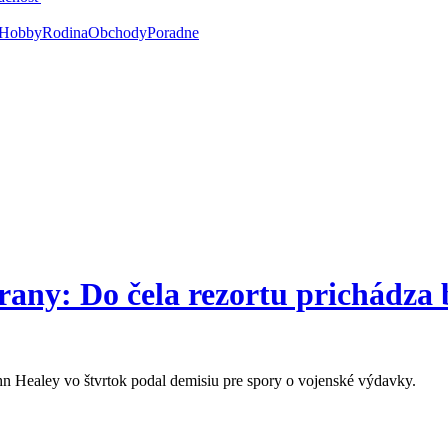
Hobby
Rodina
Obchody
Poradne
rany: Do čela rezortu prichádza 
n Healey vo štvrtok podal demisiu pre spory o vojenské výdavky.