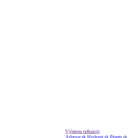
Výmena odkazov
Adresar.sk
Hydrant.sk
Pisem.sk