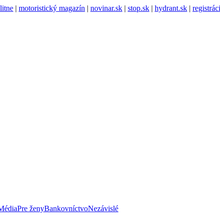
litne
|
motoristický magazín
|
novinar.sk
|
stop.sk
|
hydrant.sk
|
registrá
Média
Pre ženy
Bankovníctvo
Nezávislé