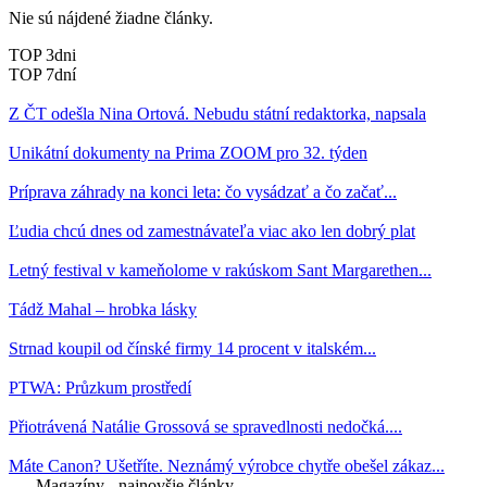
Nie sú nájdené žiadne články.
TOP 3dni
TOP 7dní
Z ČT odešla Nina Ortová. Nebudu státní redaktorka, napsala
Unikátní dokumenty na Prima ZOOM pro 32. týden
Príprava záhrady na konci leta: čo vysádzať a čo začať...
Ľudia chcú dnes od zamestnávateľa viac ako len dobrý plat
Letný festival v kameňolome v rakúskom Sant Margarethen...
Tádž Mahal – hrobka lásky
Strnad koupil od čínské firmy 14 procent v italském...
PTWA: Průzkum prostředí
Přiotrávená Natálie Grossová se spravedlnosti nedočká....
Máte Canon? Ušetříte. Neznámý výrobce chytře obešel zákaz...
Magazíny - najnovšie články