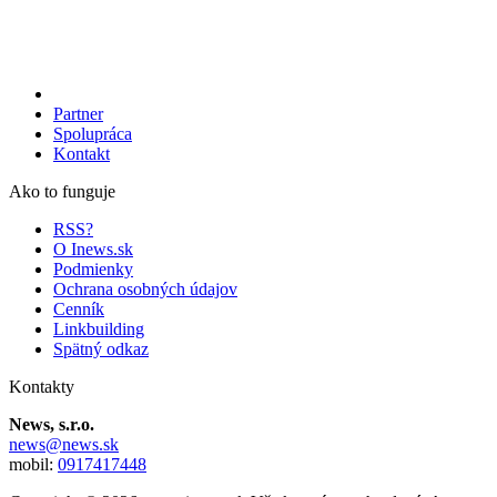
Partner
Spolupráca
Kontakt
Ako to funguje
RSS?
O Inews.sk
Podmienky
Ochrana osobných údajov
Cenník
Linkbuilding
Spätný odkaz
Kontakty
News, s.r.o.
news@news.sk
mobil:
0917417448