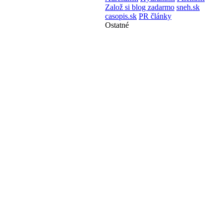
Založ si blog zadarmo
sneh.sk
casopis.sk
PR články
Ostatné