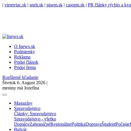
|
viemviac.sk
|
sneh.sk
|
pisem.sk
|
casopis.sk
|
PR články rýchlo a kva
O Inews.sk
Podmienky
Reklama
Pridaj článok
Pridaj firmu
Rozšírené hľadanie
Štvrtok 6. August 2026 |
meniny má Jozefína
Magazíny
Spravodajstvo
Články: Spravodajstvo
Spravodajstvo - všetko
Domáce
Zahraničné
Regionálne
Politika
Doprava
Študent
Počasie
Bulvár