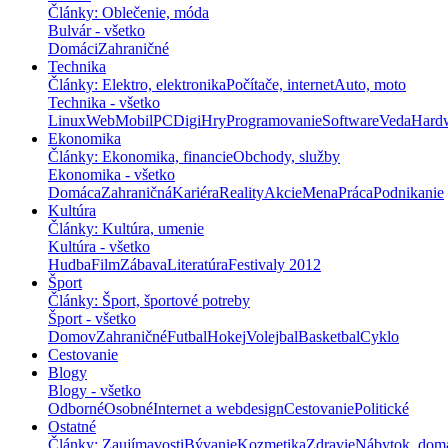
Články: Oblečenie, móda
Bulvár - všetko
Domáci
Zahraničné
Technika
Články: Elektro, elektronika
Počítače, internet
Auto, moto
Technika - všetko
Linux
Web
Mobil
PC
Digi
Hry
Programovanie
Software
Veda
Hard
Ekonomika
Články: Ekonomika, financie
Obchody, služby
Ekonomika - všetko
Domáca
Zahraničná
Kariéra
Reality
Akcie
Mena
Práca
Podnikanie
Kultúra
Články: Kultúra, umenie
Kultúra - všetko
Hudba
Film
Zábava
Literatúra
Festivaly 2012
Šport
Články: Šport, športové potreby
Šport - všetko
Domov
Zahraničné
Futbal
Hokej
Volejbal
Basketbal
Cyklo
Cestovanie
Blogy
Blogy - všetko
Odborné
Osobné
Internet a webdesign
Cestovanie
Politické
Ostatné
Články: Zaujímavosti
Bývanie
Kozmetika
Zdravie
Nábytok, dom