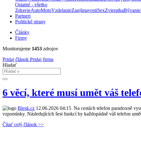
Ostatné - všetko
Zdravie
Auto
Moto
Vzdelanie
Zaujímavosti
Sex
Zvieratka
Bývanie
Partneri
Politické strany
Články
Firmy
Monitorujeme
1453
zdrojov
Pridaj článok
Pridaj firmu
Hladať
6 věcí, které musí umět váš tel
Blesk.cz
12.06.2026 04:15
Na cestách telefon paradoxně využi
vzpomínky. Následujících šest funkcí by každopádně váš telefon umě
Čítať celý článok >>