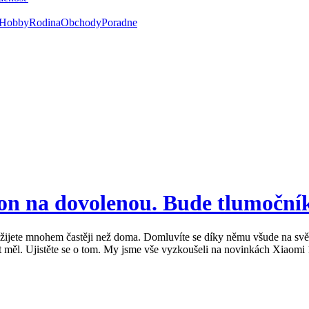
Hobby
Rodina
Obchody
Poradne
efon na dovolenou. Bude tlumočník
jete mnohem častěji než doma. Domluvíte se díky němu všude na světě, n
t měl. Ujistěte se o tom. My jsme vše vyzkoušeli na novinkách Xiaomi