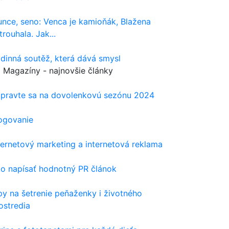
unce, seno: Venca je kamioňák, Blažena
trouhala. Jak...
dinná soutěž, která dává smysl
Magazíny - najnovšie články
ipravte sa na dovolenkovú sezónu 2024
ogovanie
ternetový marketing a internetová reklama
o napísať hodnotný PR článok
py na šetrenie peňaženky i životného
ostredia