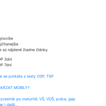
jnovšie
jčítanejšie
e sú nájdené žiadne články.
P 3dni
P 7dní
e se potkáte s testy OSP, TSP
AKÁZAT MOBILY?
zcestník po maturitě: VŠ, VOŠ, práce, gap
r i další...