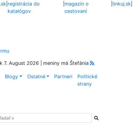
.sk
|
registrácia do
|
magazín o
|
linkuj.sk
|
katalógov
cestovaní
firmu
k 7. August 2026 |
meniny má Štefánia
e
Blogy
Ostatné
Partneri
Politické
strany
adať