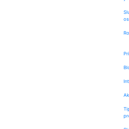
Sl
os
Ro
Pr
Bl
In
Ak
Ti
pr