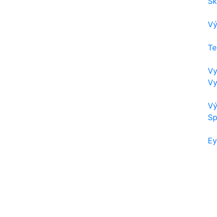
Sk
Vý
Te
Vy
Vy
Vý
Sp
Ey