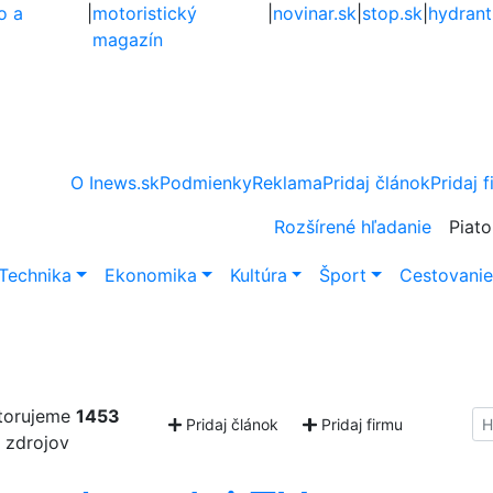
o a
|
motoristický
|
novinar.sk
|
stop.sk
|
hydrant
magazín
O Inews.sk
Podmienky
Reklama
Pridaj článok
Pridaj 
Rozšírené hľadanie
Piato
Technika
Ekonomika
Kultúra
Šport
Cestovani
torujeme
1453
Hl
Pridaj článok
Pridaj firmu
zdrojov