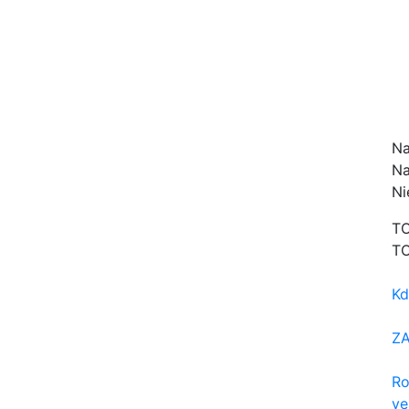
Na
Na
Ni
TO
TO
Kd
Z
Ro
yea