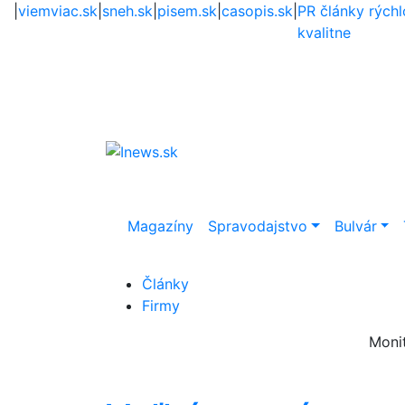
|
viemviac.sk
|
sneh.sk
|
pisem.sk
|
casopis.sk
|
PR články rýchl
kvalitne
Magazíny
Spravodajstvo
Bulvár
Články
Firmy
Moni