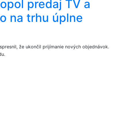
topol predaj TV a
o na trhu úplne
presnil, že ukončil prijímanie nových objednávok.
du.