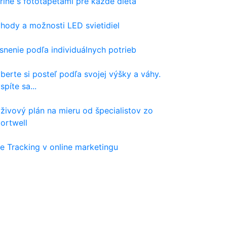
rine s fototapetami pre každé dieťa
hody a možnosti LED svietidiel
snenie podľa individuálnych potrieb
berte si posteľ podľa svojej výšky a váhy.
spíte sa...
živový plán na mieru od špecialistov zo
ortwell
e Tracking v online marketingu